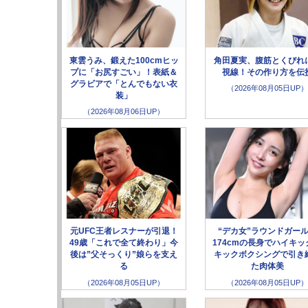
東雲うみ、鍛えた100cmヒッ
角田夏実、腹筋とくびれ
プに「お尻すごい」！表紙＆
視線！その作り方を伝
グラビアで「とんでもない衣
（2026年08月05日UP）
装」
（2026年08月06日UP）
元UFC王者レスナーが引退！
“デカ女”ラウンドガー
49歳「これで全て終わり」今
174cmの長身でハイキッ
後は”父そっくり”娘らを支え
キックボクシングで引き
る
た肉体美
（2026年08月05日UP）
（2026年08月05日UP）