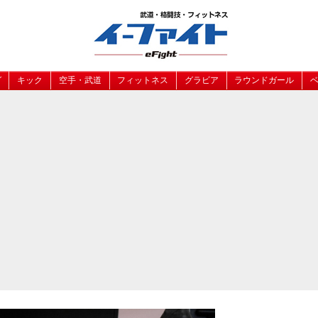
グ
キック
空手・武道
フィットネス
グラビア
ラウンドガール