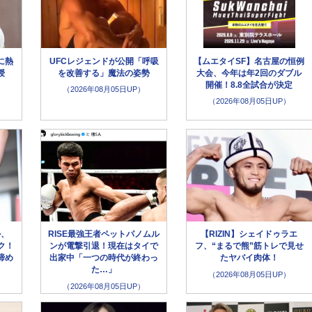
に熱
UFCレジェンドが公開「呼吸
【ムエタイSF】名古屋の恒例
授
を改善する」魔法の姿勢
大会、今年は年2回のダブル
開催！8.8全試合が決定
（2026年08月05日UP）
（2026年08月05日UP）
ル、
RISE最強王者ペットパノムル
【RIZIN】シェイドゥラエ
ク！
ンが電撃引退！現在はタイで
フ、“まるで熊”筋トレで見せ
締め
出家中「一つの時代が終わっ
たヤバイ肉体！
た…」
（2026年08月05日UP）
（2026年08月05日UP）