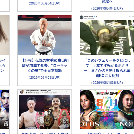
決定へ
（2026年08月04日UP）
（2026年08月04日UP）
ャイ
【訃報】伝説の空手家 盧山初
「このレフェリーをクビにし
もも
雄が78歳で死去、“ローキッ
て！」立てず転がるボクサ
ァン
クの鬼”で全日本制覇
ー、まさかの再開！殴られ放
題KOに大批判
（2026年08月03日UP）
（2026年08月03日UP）