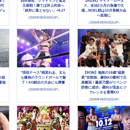
場で
西田凌佑、グッドマンと暫定
【RIZIN】ケイト・ロータ
が代
王座戦！勝てば井上尚弥へ
ス、全治2カ月の負傷で欠
ゲェ
「絶対に落とせない」=9.27
場…NOEL戦は10月長崎大会
へ延期に
（2026年08月03日UP）
（2026年08月03日UP）
“現役ナース”桃里れあ、太も
【BOM】無敗の18歳“超新
８頭
も爆発のラウンドガールで魅
星”安部焰、豪快KO勝利で王
最強
了！KO続出の大会にも興奮
座戴冠！藤原乃愛がリベンジ
防衛に成功、羅向が流血ヒジ
（2026年08月03日UP）
でレンタを雪辱KO
（2026年08月02日UP）