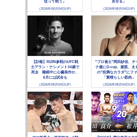
従って戦う」
見せる」
（2026年08月04日UP）
（2026年08月04日UP）
【訃報】RIZIN参戦のUFC戦
”プロ雀士”岡田紗佳、チ
士アラン・ナシメント34歳で
ナ服にG-cup、腹筋、太
死去 睡眠中に心臓発作か、
の”役満なカラダ”にフ
6月には試合も
「素晴らしい筋肉」
（2026年08月04日UP）
（2026年08月04日UP）