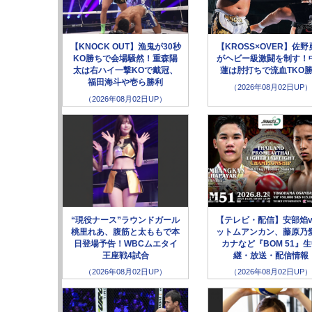
【KNOCK OUT】漁鬼が30秒
【KROSS×OVER】佐野
KO勝ちで会場騒然！重森陽
がヘビー級激闘を制す！
太は右ハイ一撃KOで戴冠、
蓮は肘打ちで流血TKO
福田海斗や壱ら勝利
（2026年08月02日UP）
（2026年08月02日UP）
“現役ナース”ラウンドガール
【テレビ・配信】安部焰v
桃里れあ、腹筋と太ももで本
ットムアンカン、藤原乃愛
日登場予告！WBCムエタイ
カナなど『BOM 51』
王座戦4試合
継・放送・配信情報
（2026年08月02日UP）
（2026年08月02日UP）