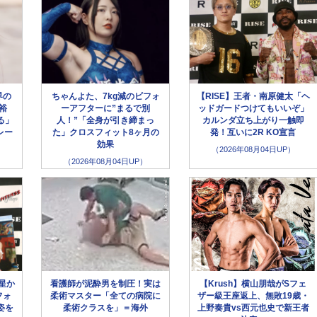
界の
ちゃんよた、7kg減のビフォ
【RISE】王者・南原健太「ヘ
裕
ーアフターに”まるで別
ッドガードつけてもいいぞ」
る」
人！”「全身が引き締まっ
カルンダ立ち上がり一触即
レー
た」クロスフィット8ヶ月の
発！互いに2R KO宣言
効果
（2026年08月04日UP）
（2026年08月04日UP）
星か
看護師が泥酔男を制圧！実は
【Krush】横山朋哉がSフェ
フォ
柔術マスター「全ての病院に
ザー級王座返上、無敗19歳・
姿を
柔術クラスを」＝海外
上野奏貴vs西元也史で新王者