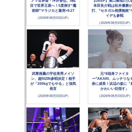
アマ世界金・坪井智也、5戦
【DEEP】濱口奏琉の欠
目で世界王座へ！5度倒す“魔
本田良介戦は松井優磨
術師”マラジカと激突=9.27
打、”セネガル相撲無敗”
イデも参戦
（2026年08月03日UP）
（2026年08月03日UP）
武尊推薦の宇佐美秀メイソ
元“8頭身ファイタ
ン、超RIZIN参戦決定！相手
ー”AKARI、ムッチリな
が「200kgでもやる」と強気
身に成長！浜辺の姿に「
発言
かわいい目指す」
（2026年08月03日UP）
（2026年08月03日UP）