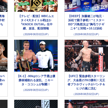
勇海
【テレビ・配信】WBCムエ
【DEEP】加藤健二が地元・
中村
タイ4大タイトル戦ほか
浜松で親子参戦！“ミスター
勝ち
『KNOCK OUT.66』生中
BD”川島悠汰は“胸毛ウナギ
継、放送、配信情報
ニキ”と対戦＝10.12浜松
（2026年08月02日UP）
（2026年08月02日UP）
sペ
【K-1】-90kgロシア予選は優
【UFC】緊急参戦スターリン
vs
勝候補敗れる波乱、ニキー
グ、大金星のTKO勝利！元王
生中
タ・ココシュが制覇！
者ブラホヴィッチがパンチ＆
ヒジの嵐に沈む
（2026年08月02日UP）
（2026年08月02日UP）