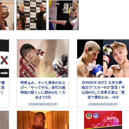
で傷
時東ぁみ、キレた身体の仕上
【KNOCK OUT】久井大夢、
と思
げへ「やってやる」多忙の超
地元で“スターKO”宣言！平
｣
時短の筋トレに顔ゆがむ！大
山迅KOした世界王者は「悪
会まで3日
役で番狂わせ」=8.8
（2026年08月06日UP）
（2026年08月06日UP）