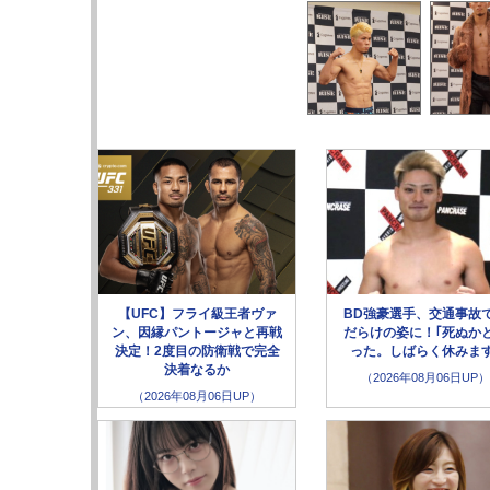
【UFC】フライ級王者ヴァ
BD強豪選手、交通事故
ン、因縁パントージャと再戦
だらけの姿に！｢死ぬか
決定！2度目の防衛戦で完全
った。しばらく休みます
決着なるか
（2026年08月06日UP）
（2026年08月06日UP）