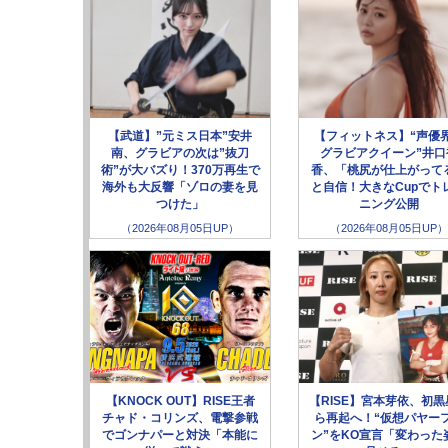
【武道】”元ミス日本”安井
【フィットネス】“声優
南、グラビアの次は”抜刀
グラビアクイーン”井口
術”が大バズり！370万再生で
香、「桃尻が仕上がって
海外も大反響「ゾロの妻を見
と自信！大きなCupでト
つけた」
ニング公開
（2026年08月05日UP）
（2026年08月05日UP）
【KNOCK OUT】RISE王者
【RISE】宮本芽依、初黒
チャド・コリンズ、電撃参戦
ら再起へ！“仮想パヤー
でゴンナパーと対決「本能に
ン”をKO宣言「変わった