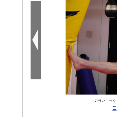
力強いキック
こ