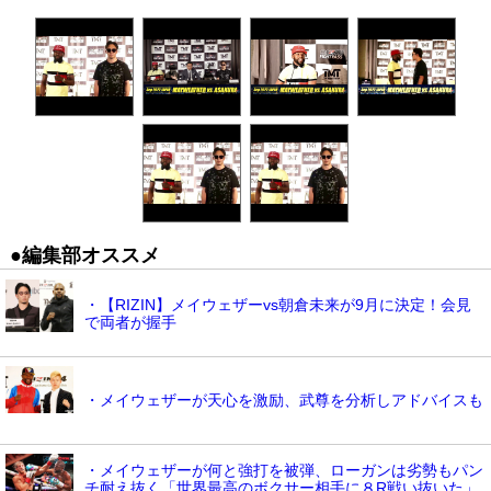
●編集部オススメ
・【RIZIN】メイウェザーvs朝倉未来が9月に決定！会見
で両者が握手
・メイウェザーが天心を激励、武尊を分析しアドバイスも
・メイウェザーが何と強打を被弾、ローガンは劣勢もパン
チ耐え抜く「世界最高のボクサー相手に８R戦い抜いた」