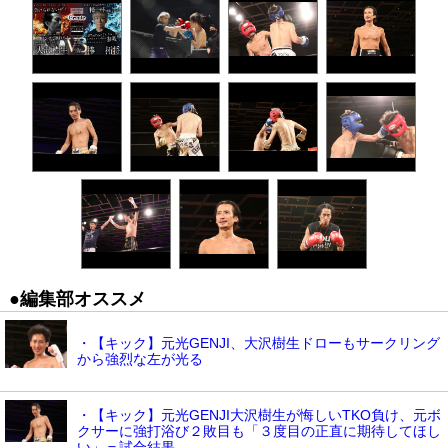
●編集部オススメ
・【キック】元光GENJI、大沢樹生ドローもサークリング
から強烈な左が光る
・【キック】元光GENJI大沢樹生が悔しいTKO負け、元ボ
クサーに強打浴び２敗目も「３度目の正直に期待してほし
い」＝試合結果