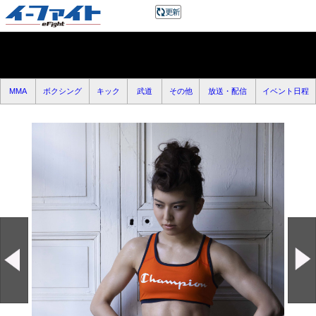
MMA
ボクシング
キック
武道
その他
放送・配信
イベント日程