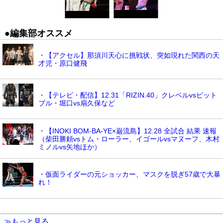
●編集部オススメ
・【アクセル】那須川天心に挑戦状、突如現れた関西の天
才児・原口健飛
・【テレビ・配信】12.31「RIZIN.40」クレベルvsピット
ブル・堀口vs扇久保など
・【INOKI BOM-BA-YE×巌流島】12.28 全試合 結果 速報
（柴田勝頼vsトム・ローラー、イゴールvsマヌーフ、木村
ミノルvs矢地ほか）
・仮面ライダーの元ショッカー、マスクを脱ぎ57歳で大暴
れ！
≫もっと見る