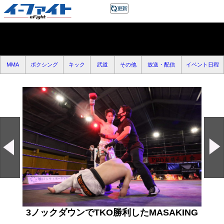
MMA
ボクシング
キック
武道
その他
放送・配信
イベント日程
3ノックダウンでTKO勝利したMASAKING