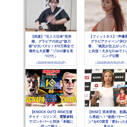
【武道】”元ミス日本”安井
【フィットネス】“声優
南、グラビアの次は”抜刀
グラビアクイーン”井口
術”が大バズり！370万再生で
香、「桃尻が仕上がって
海外も大反響「ゾロの妻を見
と自信！大きなCupでト
つけた」
ニング公開
（2026年08月05日UP）
（2026年08月05日UP）
【KNOCK OUT】RISE王者
【RISE】宮本芽依、初黒
チャド・コリンズ、電撃参戦
ら再起へ！“仮想パヤー
でゴンナパーと対決「本能に
ン”をKO宣言「変わった
従って戦う」
見せる」