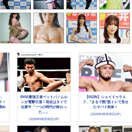
ル、
RISE最強王者ペットパノムル
【RIZIN】シェイドゥラエ
ク！
ンが電撃引退！現在はタイで
フ、“まるで熊”筋トレで見せ
締め
出家中「一つの時代が終わっ
たヤバイ肉体！
た…」
（2026年08月05日UP）
（2026年08月05日UP）