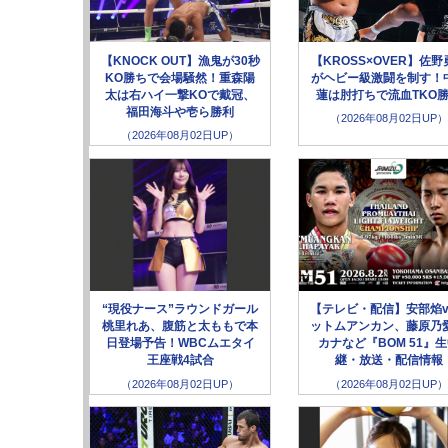
【KNOCK OUT】漁鬼が30秒
【KROSS×OVER】佐野
KO勝ちで会場騒然！重森陽
がヘビー級激闘を制す！
太は右ハイ一撃KOで戴冠、
蓮は肘打ちで流血TKO
福田海斗や壱ら勝利
（2026年08月02日UP）
（2026年08月02日UP）
“現役ナース”ラウンドガール
【テレビ・配信】安部焰v
桃里れあ、腹筋と太ももで本
ットムアンカン、藤原乃愛
日登場予告！WBCムエタイ
カナなど『BOM 51』
王座戦4試合
継・放送・配信情報
（2026年08月02日UP）
（2026年08月02日UP）