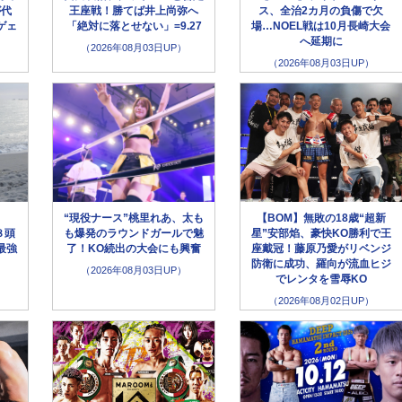
が代
王座戦！勝てば井上尚弥へ
ス、全治2カ月の負傷で欠
ゲェ
「絶対に落とせない」=9.27
場…NOEL戦は10月長崎大会
へ延期に
（2026年08月03日UP）
（2026年08月03日UP）
“現役ナース”桃里れあ、太も
【BOM】無敗の18歳“超新
８頭
も爆発のラウンドガールで魅
星”安部焰、豪快KO勝利で王
最強
了！KO続出の大会にも興奮
座戴冠！藤原乃愛がリベンジ
防衛に成功、羅向が流血ヒジ
（2026年08月03日UP）
でレンタを雪辱KO
（2026年08月02日UP）