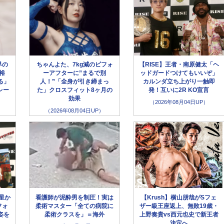
界の
ちゃんよた、7kg減のビフォ
【RISE】王者・南原健太「ヘ
裕
ーアフターに”まるで別
ッドガードつけてもいいぞ」
る」
人！”「全身が引き締まっ
カルンダ立ち上がり一触即
レー
た」クロスフィット8ヶ月の
発！互いに2R KO宣言
効果
（2026年08月04日UP）
（2026年08月04日UP）
星か
看護師が泥酔男を制圧！実は
【Krush】横山朋哉がSフェ
フォ
柔術マスター「全ての病院に
ザー級王座返上、無敗19歳・
姿を
柔術クラスを」＝海外
上野奏貴vs西元也史で新王者
決定へ