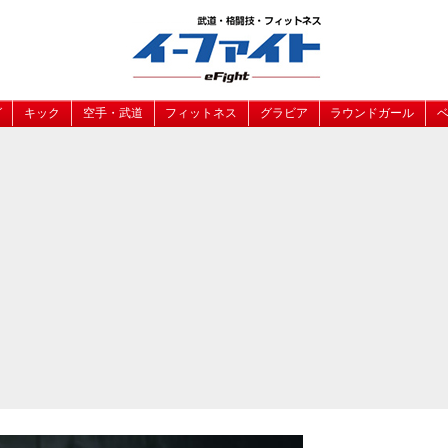
グ
キック
空手・武道
フィットネス
グラビア
ラウンドガール