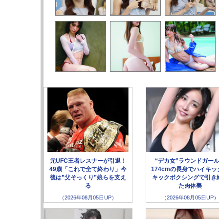
元UFC王者レスナーが引退！
“デカ女”ラウンドガー
49歳「これで全て終わり」今
174cmの長身でハイキッ
後は”父そっくり”娘らを支え
キックボクシングで引き
る
た肉体美
（2026年08月05日UP）
（2026年08月05日UP）