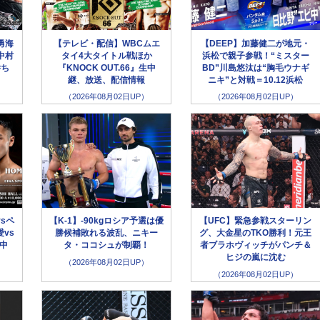
勇海
【テレビ・配信】WBCムエ
【DEEP】加藤健二が地元・
中村
タイ4大タイトル戦ほか
浜松で親子参戦！“ミスター
勝ち
『KNOCK OUT.66』生中
BD”川島悠汰は“胸毛ウナギ
継、放送、配信情報
ニキ”と対戦＝10.12浜松
（2026年08月02日UP）
（2026年08月02日UP）
sペ
【K-1】-90kgロシア予選は優
【UFC】緊急参戦スターリン
vs
勝候補敗れる波乱、ニキー
グ、大金星のTKO勝利！元王
生中
タ・ココシュが制覇！
者ブラホヴィッチがパンチ＆
ヒジの嵐に沈む
（2026年08月02日UP）
（2026年08月02日UP）