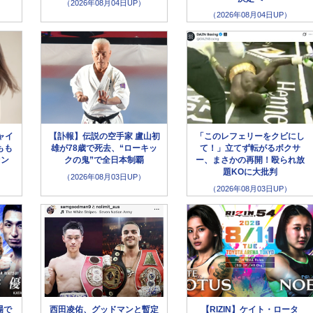
（2026年08月04日UP）
（2026年08月04日UP）
ャイ
【訃報】伝説の空手家 盧山初
「このレフェリーをクビにし
もも
雄が78歳で死去、“ローキッ
て！」立てず転がるボクサ
ァン
クの鬼”で全日本制覇
ー、まさかの再開！殴られ放
題KOに大批判
（2026年08月03日UP）
（2026年08月03日UP）
場で
西田凌佑、グッドマンと暫定
【RIZIN】ケイト・ロータ