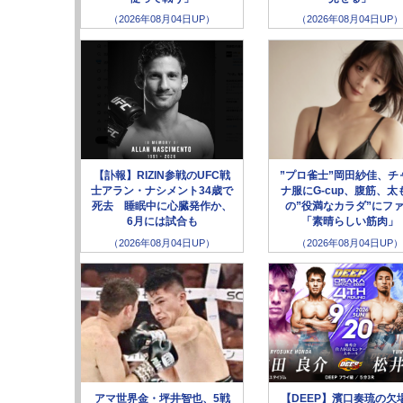
（2026年08月04日UP）
（2026年08月04日UP）
【訃報】RIZIN参戦のUFC戦
”プロ雀士”岡田紗佳、チ
士アラン・ナシメント34歳で
ナ服にG-cup、腹筋、太
死去 睡眠中に心臓発作か、
の”役満なカラダ”にフ
6月には試合も
「素晴らしい筋肉」
（2026年08月04日UP）
（2026年08月04日UP）
アマ世界金・坪井智也、5戦
【DEEP】濱口奏琉の欠