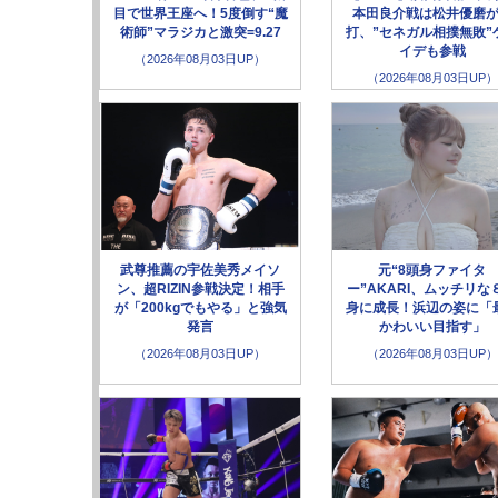
目で世界王座へ！5度倒す“魔
本田良介戦は松井優磨
術師”マラジカと激突=9.27
打、”セネガル相撲無敗”
イデも参戦
（2026年08月03日UP）
（2026年08月03日UP）
武尊推薦の宇佐美秀メイソ
元“8頭身ファイタ
ン、超RIZIN参戦決定！相手
ー”AKARI、ムッチリな
が「200kgでもやる」と強気
身に成長！浜辺の姿に「
発言
かわいい目指す」
（2026年08月03日UP）
（2026年08月03日UP）