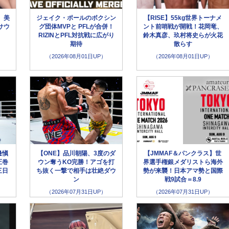
、美
ジェイク・ポールのボクシン
【RISE】55kg世界トーナメ
サウ
グ団体MVPと PFLが合併！
ント前哨戦が開戦！花岡竜、
」
RIZINとPFL対抗戦に広がり
鈴木真彦、玖村将史らが火花
期待
散らす
（2026年08月01日UP）
（2026年08月01日UP）
邊愼
【ONE】品川朝陽、3度のダ
【JMMAF＆パンクラス】世
圧巻
ウン奪うKO完勝！アゴを打
界選手権銀メダリストら海外
三日
ち抜く一撃で相手は壮絶ダウ
勢が来襲！日本アマ勢と国際
ン
戦9試合＝8.9
（2026年07月31日UP）
（2026年07月31日UP）