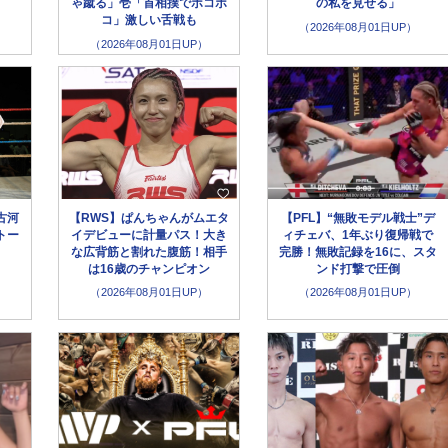
ゃ蹴る」壱「首相撲でボコボ
の私を見せる」
コ」激しい舌戦も
（2026年08月01日UP）
（2026年08月01日UP）
古河
【RWS】ぱんちゃんがムエタ
【PFL】“無敗モデル戦士”デ
トー
イデビューに計量パス！大き
ィチェバ、1年ぶり復帰戦で
な広背筋と割れた腹筋！相手
完勝！無敗記録を16に、スタ
は16歳のチャンピオン
ンド打撃で圧倒
（2026年08月01日UP）
（2026年08月01日UP）