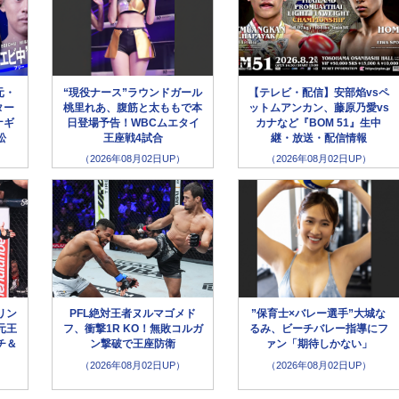
元・
“現役ナース”ラウンドガール
【テレビ・配信】安部焰vsペ
ター
桃里れあ、腹筋と太ももで本
ットムアンカン、藤原乃愛vs
ナギ
日登場予告！WBCムエタイ
カナなど『BOM 51』生中
松
王座戦4試合
継・放送・配信情報
（2026年08月02日UP）
（2026年08月02日UP）
リン
PFL絶対王者ヌルマゴメド
”保育士×バレー選手”大城な
元王
フ、衝撃1R KO！無敗コルガ
るみ、ビーチバレー指導にフ
チ＆
ン撃破で王座防衛
ァン「期待しかない」
（2026年08月02日UP）
（2026年08月02日UP）