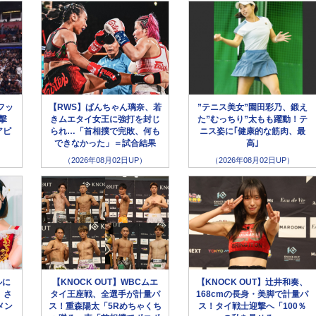
フッ
【RWS】ぱんちゃん璃奈、若
”テニス美女”園田彩乃、鍛え
撃
きムエタイ女王に強打を封じ
た”むっちり”太もも躍動！テ
アピ
られ…「首相撲で完敗、何も
ニス姿に｢健康的な筋肉、最
できなかった」＝試合結果
高｣
（2026年08月02日UP）
（2026年08月02日UP）
ルに
【KNOCK OUT】WBCムエ
【KNOCK OUT】辻井和奏、
、さ
タイ王座戦、全選手が計量パ
168cmの長身・美脚で計量パ
メン
ス！重森陽太「5Rめちゃくち
ス！タイ戦士迎撃へ「100％