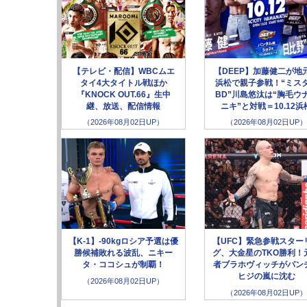
【テレビ・配信】WBCムエ
【DEEP】加藤健二が地
タイ4大タイトル戦ほか
浜松で親子参戦！“ミス
『KNOCK OUT.66』生中
BD”川島悠汰は“胸毛ウ
継、放送、配信情報
ニキ”と対戦＝10.12浜
（2026年08月02日UP）
（2026年08月02日UP）
【K-1】-90kgロシア予選は優
【UFC】緊急参戦スター
勝候補敗れる波乱、ニキー
グ、大金星のTKO勝利！
タ・ココシュが制覇！
者ブラホヴィッチがパン
ヒジの嵐に沈む
（2026年08月02日UP）
（2026年08月02日UP）