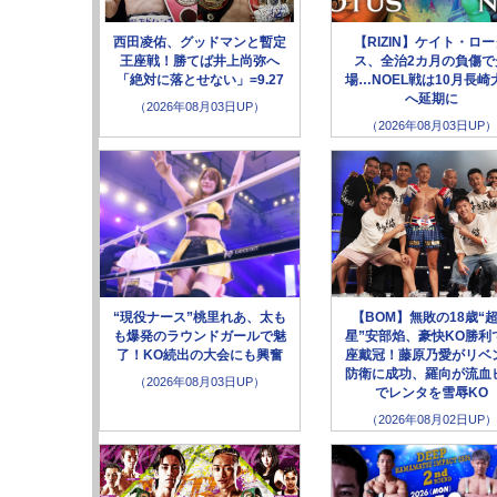
西田凌佑、グッドマンと暫定
【RIZIN】ケイト・ロ
王座戦！勝てば井上尚弥へ
ス、全治2カ月の負傷で
「絶対に落とせない」=9.27
場…NOEL戦は10月長崎
へ延期に
（2026年08月03日UP）
（2026年08月03日UP）
“現役ナース”桃里れあ、太も
【BOM】無敗の18歳“
も爆発のラウンドガールで魅
星”安部焰、豪快KO勝利
了！KO続出の大会にも興奮
座戴冠！藤原乃愛がリベ
防衛に成功、羅向が流血
（2026年08月03日UP）
でレンタを雪辱KO
（2026年08月02日UP）