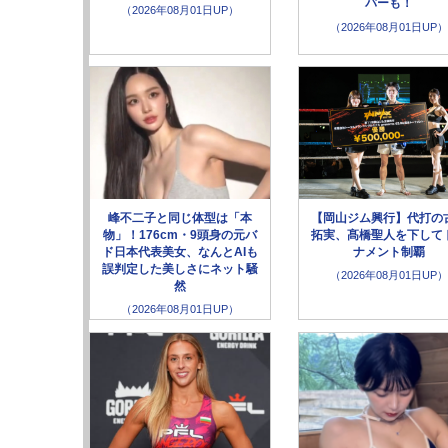
バーも！
（2026年08月01日UP）
（2026年08月01日UP）
峰不二子と同じ体型は「本
【岡山ジム興行】代打の
物」！176cm・9頭身の元バ
拓実、髙橋聖人を下して
ド日本代表美女、なんとAIも
ナメント制覇
誤判定した美しさにネット騒
（2026年08月01日UP）
然
（2026年08月01日UP）