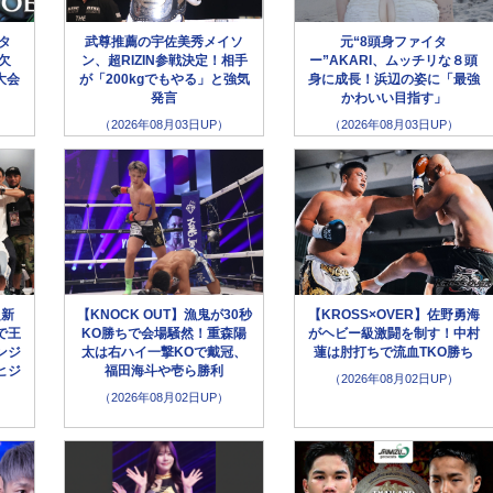
ータ
武尊推薦の宇佐美秀メイソ
元“8頭身ファイタ
欠
ン、超RIZIN参戦決定！相手
ー”AKARI、ムッチリな８頭
大会
が「200kgでもやる」と強気
身に成長！浜辺の姿に「最強
発言
かわいい目指す」
（2026年08月03日UP）
（2026年08月03日UP）
超新
【KNOCK OUT】漁鬼が30秒
【KROSS×OVER】佐野勇海
で王
KO勝ちで会場騒然！重森陽
がヘビー級激闘を制す！中村
ンジ
太は右ハイ一撃KOで戴冠、
蓮は肘打ちで流血TKO勝ち
ヒジ
福田海斗や壱ら勝利
（2026年08月02日UP）
（2026年08月02日UP）