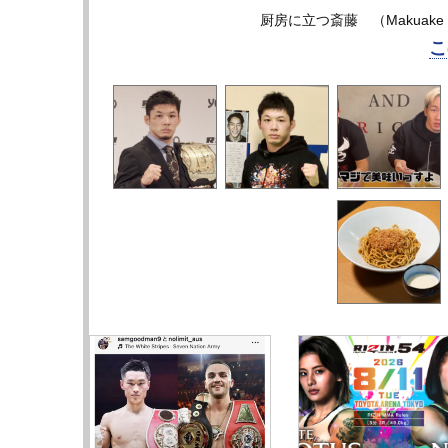
厨房に立つ斎藤 （Makua
こ