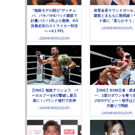
“無敗モデル戦士”ディチェ
体育会系ラウンドガール
バ、バキバキ6パック腹筋で
腹筋と太ももに熱視線！
計量パス！1年ぶり復帰、KO
ナ姿に「柔らかそう
決着必至のストライカー対決
（2026年08月01日UP）
へ＝8.1 PFL
（2026年08月01日UP）
【ONE】無敗アリショフ、バ
【ONE】BOM王者・渡
ータルフーをKO撃破し新王
一、3度のダウンを奪う
者に！パウンド連打で失神
のKOデビュー！相手は
月蹴りで悶絶
（2026年08月01日UP）
（2026年08月01日UP）