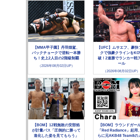
【MMA甲子園】丹羽煌駕、
【UFC】ムサエフ、豪快
バックチョークで逆転一本勝
クで強豪クラインをKO
ち！史上2人目の2階級制覇
破！2連勝でランカー戦
ール
（2026年08月02日UP）
（2026年08月02日UP）
【BOM】12戦無敗の安部焰
【BOM】ラウンドガー
が計量パス「圧倒的に勝って
「Red Radiance」起用
進化した姿を見てもらう」
らに元AKB48 Team8の