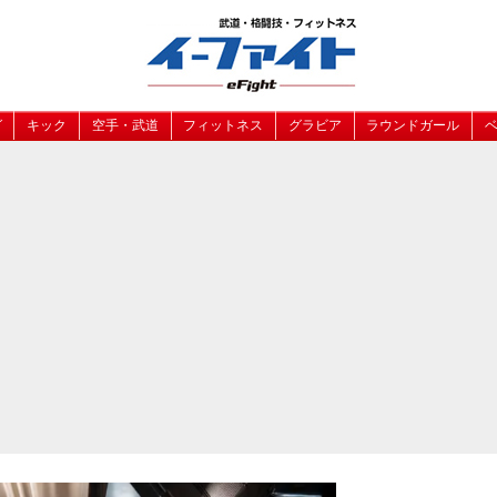
グ
キック
空手・武道
フィットネス
グラビア
ラウンドガール