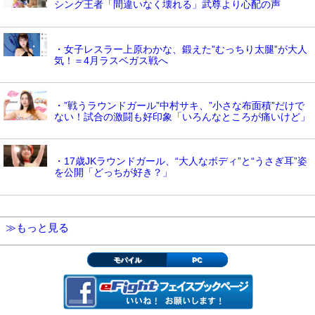
シング王者「間違いなく壊れる」武尊より心配の声
・女子レスラー上原わかな、鍛えた”むっちり太腿”が大人
気！＝4月ラスベガス戦へ
・”戦うラウンドガール”中村サキ、”小さな布面積”だけで
ない！試合の激闘も好印象「いろんなところが痛いけど」
・17歳JKラウンドガール、“大人なボディ”と“うさぎ耳”姿
を公開「どっちが好き？」
≫もっと見る
モバイル
PC