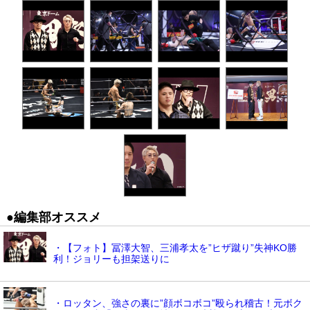
●編集部オススメ
・【フォト】冨澤大智、三浦孝太を”ヒザ蹴り”失神KO勝
利！ジョリーも担架送りに
・ロッタン、強さの裏に”顔ボコボコ”殴られ稽古！元ボク