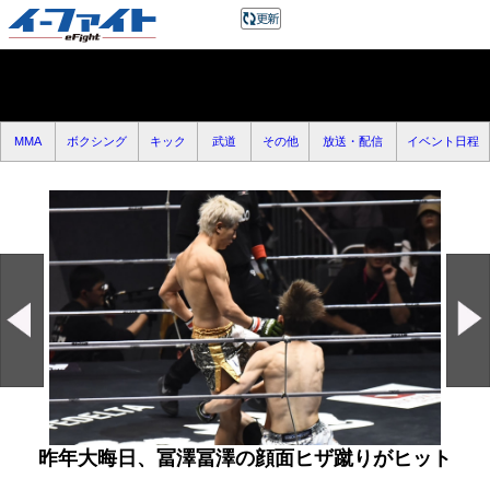
MMA
ボクシング
キック
武道
その他
放送・配信
イベント日程
昨年大晦日、冨澤冨澤の顔面ヒザ蹴りがヒット