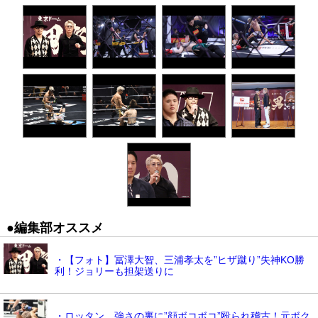
●編集部オススメ
・【フォト】冨澤大智、三浦孝太を”ヒザ蹴り”失神KO勝
利！ジョリーも担架送りに
・ロッタン、強さの裏に”顔ボコボコ”殴られ稽古！元ボク