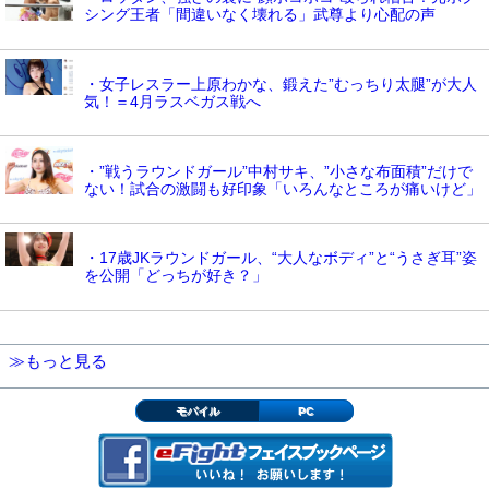
シング王者「間違いなく壊れる」武尊より心配の声
・女子レスラー上原わかな、鍛えた”むっちり太腿”が大人
気！＝4月ラスベガス戦へ
・”戦うラウンドガール”中村サキ、”小さな布面積”だけで
ない！試合の激闘も好印象「いろんなところが痛いけど」
・17歳JKラウンドガール、“大人なボディ”と“うさぎ耳”姿
を公開「どっちが好き？」
≫もっと見る
モバイル
PC