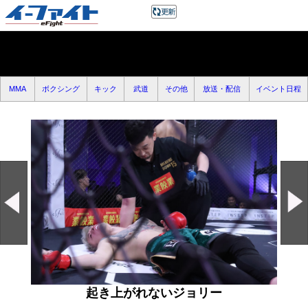
MMA
ボクシング
キック
武道
その他
放送・配信
イベント日程
起き上がれないジョリー