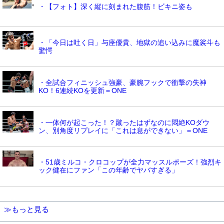
・【フォト】深く縦に刻まれた腹筋！ビキニ姿も
・「今日は吐く日」与座優貴、地獄の追い込みに魔裟斗も
驚愕
・全試合フィニッシュ強豪、豪腕フックで衝撃の失神
KO！6連続KOを更新＝ONE
・一体何が起こった！？蹴ったはずなのに悶絶KOダウ
ン、別角度リプレイに「これは息ができない」＝ONE
・51歳ミルコ・クロコップが全力マッスルポーズ！強烈キ
ック健在にファン「この年齢でヤバすぎる」
≫もっと見る