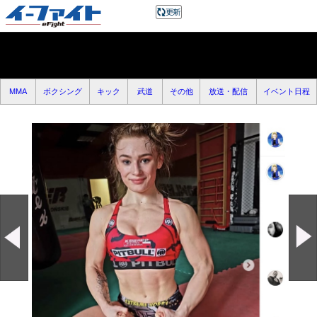
MMA
ボクシング
キック
武道
その他
放送・配信
イベント日程