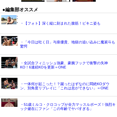
●編集部オススメ
・【フォト】深く縦に刻まれた腹筋！ビキニ姿も
・「今日は吐く日」与座優貴、地獄の追い込みに魔裟斗も
驚愕
・全試合フィニッシュ強豪、豪腕フックで衝撃の失神
KO！6連続KOを更新＝ONE
・一体何が起こった！？蹴ったはずなのに悶絶KOダウ
ン、別角度リプレイに「これは息ができない」＝ONE
・51歳ミルコ・クロコップが全力マッスルポーズ！強烈キ
ック健在にファン「この年齢でヤバすぎる」