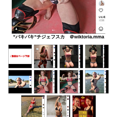
”バキバキ”チジェフスカ ＠wiktoria.mma