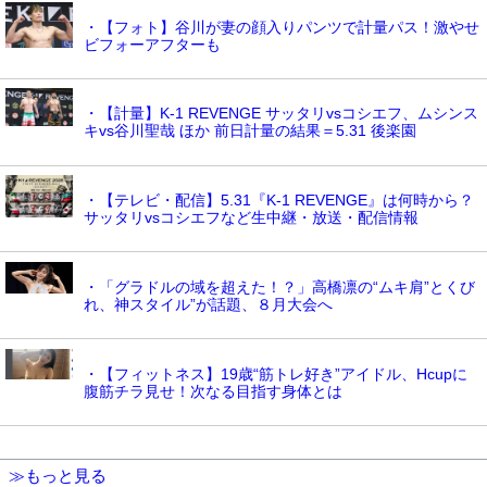
・【フォト】谷川が妻の顔入りパンツで計量パス！激やせ
ビフォーアフターも
・【計量】K-1 REVENGE サッタリvsコシエフ、ムシンス
キvs谷川聖哉 ほか 前日計量の結果＝5.31 後楽園
・【テレビ・配信】5.31『K-1 REVENGE』は何時から？
サッタリvsコシエフなど生中継・放送・配信情報
・「グラドルの域を超えた！？」高橋凛の“ムキ肩”とくび
れ、神スタイル”が話題、８月大会へ
・【フィットネス】19歳“筋トレ好き”アイドル、Hcupに
腹筋チラ見せ！次なる目指す身体とは
≫もっと見る