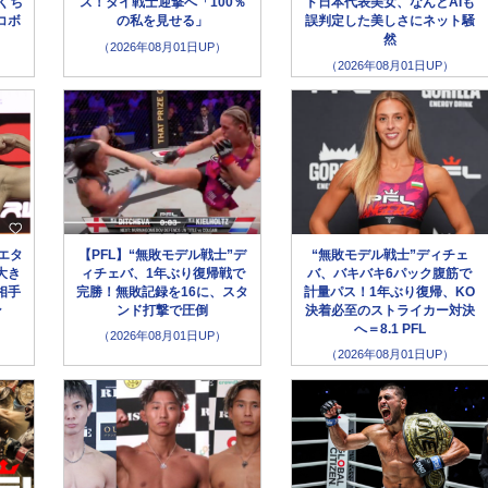
くち
ス！タイ戦士迎撃へ「100％
ド日本代表美女、なんとAIも
コボ
の私を見せる」
誤判定した美しさにネット騒
然
（2026年08月01日UP）
（2026年08月01日UP）
エタ
【PFL】“無敗モデル戦士”デ
“無敗モデル戦士”ディチェ
大き
ィチェバ、1年ぶり復帰戦で
バ、バキバキ6パック腹筋で
相手
完勝！無敗記録を16に、スタ
計量パス！1年ぶり復帰、KO
ン
ンド打撃で圧倒
決着必至のストライカー対決
へ＝8.1 PFL
（2026年08月01日UP）
（2026年08月01日UP）