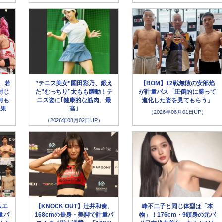
、若
”テニス美女”園田彩乃、鍛え
【BOM】12戦無敗の安部焰
封じ
た”むっちり”太もも躍動！テ
が計量パス「圧倒的に勝って
何も
ニス姿に｢健康的な筋肉、最
進化した姿を見てもらう」
結果
高｣
（2026年08月01日UP）
（2026年08月02日UP）
ムエ
【KNOCK OUT】辻井和奏、
峰不二子と同じ体型は「本
量パ
168cmの長身・美脚で計量パ
物」！176cm・9頭身の元バ