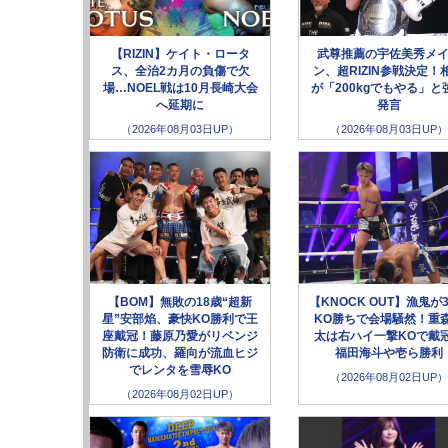
【RIZIN】ケイト・ロータ
武尊推薦の宇佐美秀メ
ス、全治2カ月の負傷で欠
ン、超RIZIN参戦決定！
場…NOEL戦は10月長崎大会
が「200kgでもやる」と
へ延期に
発言
（2026年08月03日UP）
（2026年08月03日UP）
【BOM】無敗の18歳“超新
【KNOCK OUT】漁鬼が
星”安部焰、豪快KO勝利で王
KO勝ちで会場騒然！重
座戴冠！藤原乃愛がリベンジ
太は右ハイ一撃KOで戴
防衛に成功、羅向が流血ヒジ
福田海斗や壱ら勝利
でレンタを雪辱KO
（2026年08月02日UP）
（2026年08月02日UP）