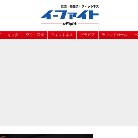
グ
キック
空手・武道
フィットネス
グラビア
ラウンドガール