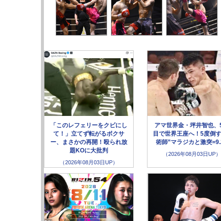
「このレフェリーをクビにし
アマ世界金・坪井智也、
て！」立てず転がるボクサ
目で世界王座へ！5度倒す
ー、まさかの再開！殴られ放
術師”マラジカと激突=9.
題KOに大批判
（2026年08月03日UP）
（2026年08月03日UP）