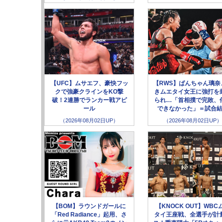
【UFC】ムサエフ、豪快フッ
【RWS】ぱんちゃん璃奈
クで強豪クラインをKO撃
きムエタイ女王に強打を
破！2連勝でランカー戦アピ
られ…「首相撲で完敗、
ール
できなかった」＝試合
（2026年08月02日UP）
（2026年08月02日UP）
【BOM】ラウンドガールに
【KNOCK OUT】WBC
「Red Radiance」起用、さ
タイ王座戦、全選手が計