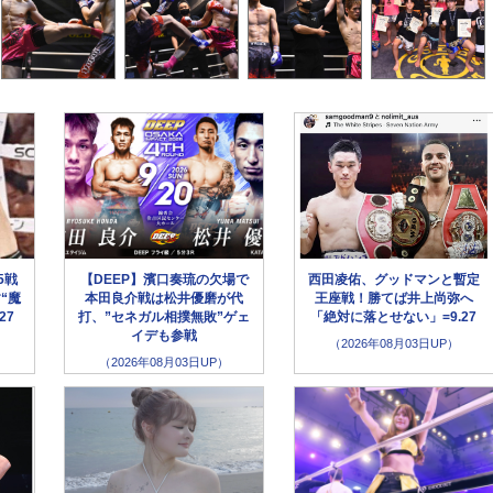
5戦
【DEEP】濱口奏琉の欠場で
西田凌佑、グッドマンと暫定
“魔
本田良介戦は松井優磨が代
王座戦！勝てば井上尚弥へ
27
打、”セネガル相撲無敗”ゲェ
「絶対に落とせない」=9.27
イデも参戦
（2026年08月03日UP）
（2026年08月03日UP）