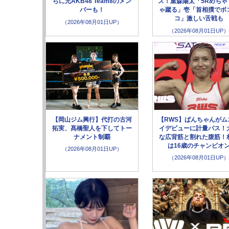
らに元AKB48 Team8のメン
ス！重森陽太「5Rめちゃ
バーも！
ゃ蹴る」壱「首相撲でボ
コ」激しい舌戦も
（2026年08月01日UP）
（2026年08月01日UP）
【岡山ジム興行】代打の古河
【RWS】ぱんちゃんがム
拓実、髙橋聖人を下してトー
イデビューに計量パス！
ナメント制覇
な広背筋と割れた腹筋！
は16歳のチャンピオ
（2026年08月01日UP）
（2026年08月01日UP）