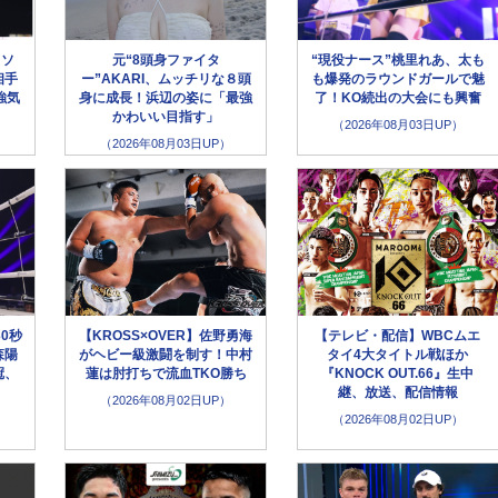
イソ
元“8頭身ファイタ
“現役ナース”桃里れあ、太も
相手
ー”AKARI、ムッチリな８頭
も爆発のラウンドガールで魅
強気
身に成長！浜辺の姿に「最強
了！KO続出の大会にも興奮
かわいい目指す」
（2026年08月03日UP）
（2026年08月03日UP）
30秒
【KROSS×OVER】佐野勇海
【テレビ・配信】WBCムエ
森陽
がヘビー級激闘を制す！中村
タイ4大タイトル戦ほか
冠、
蓮は肘打ちで流血TKO勝ち
『KNOCK OUT.66』生中
継、放送、配信情報
（2026年08月02日UP）
（2026年08月02日UP）