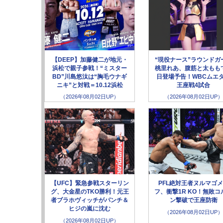
【DEEP】加藤健二が地元・
“現役ナース”ラウンドガ
浜松で親子参戦！“ミスター
桃里れあ、腹筋と太もも
BD”川島悠汰は“胸毛ウナギ
日登場予告！WBCムエ
ニキ”と対戦＝10.12浜松
王座戦4試合
（2026年08月02日UP）
（2026年08月02日UP）
【UFC】緊急参戦スターリン
PFL絶対王者ヌルマゴ
グ、大金星のTKO勝利！元王
フ、衝撃1R KO！無敗コ
者ブラホヴィッチがパンチ＆
ン撃破で王座防衛
ヒジの嵐に沈む
（2026年08月02日UP）
（2026年08月02日UP）