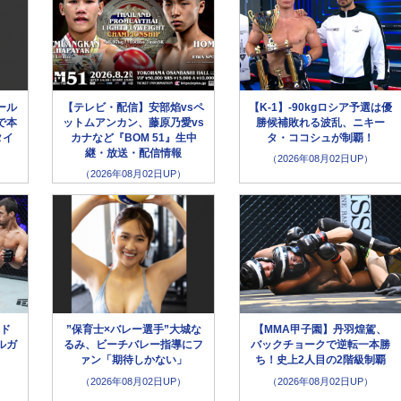
ール
【テレビ・配信】安部焰vsペ
【K-1】-90kgロシア予選は優
で本
ットムアンカン、藤原乃愛vs
勝候補敗れる波乱、ニキー
タイ
カナなど『BOM 51』生中
タ・ココシュが制覇！
継・放送・配信情報
（2026年08月02日UP）
（2026年08月02日UP）
メド
”保育士×バレー選手”大城な
【MMA甲子園】丹羽煌駕、
ルガ
るみ、ビーチバレー指導にフ
バックチョークで逆転一本勝
ァン「期待しかない」
ち！史上2人目の2階級制覇
（2026年08月02日UP）
（2026年08月02日UP）