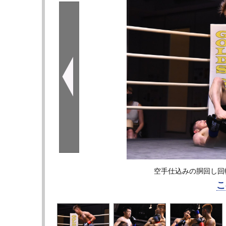
空手仕込みの胴回し回
こ