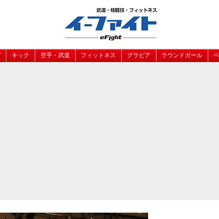
グ
キック
空手・武道
フィットネス
グラビア
ラウンドガール