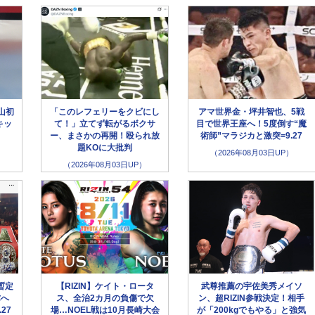
山初
「このレフェリーをクビにし
アマ世界金・坪井智也、5戦
キッ
て！」立てず転がるボクサ
目で世界王座へ！5度倒す“魔
ー、まさかの再開！殴られ放
術師”マラジカと激突=9.27
題KOに大批判
（2026年08月03日UP）
（2026年08月03日UP）
暫定
【RIZIN】ケイト・ロータ
武尊推薦の宇佐美秀メイソ
弥へ
ス、全治2カ月の負傷で欠
ン、超RIZIN参戦決定！相手
27
場…NOEL戦は10月長崎大会
が「200kgでもやる」と強気