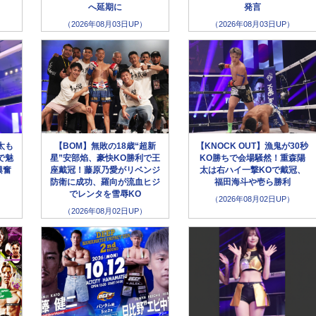
へ延期に
発言
（2026年08月03日UP）
（2026年08月03日UP）
太も
【BOM】無敗の18歳“超新
【KNOCK OUT】漁鬼が30秒
で魅
星”安部焰、豪快KO勝利で王
KO勝ちで会場騒然！重森陽
興奮
座戴冠！藤原乃愛がリベンジ
太は右ハイ一撃KOで戴冠、
防衛に成功、羅向が流血ヒジ
福田海斗や壱ら勝利
でレンタを雪辱KO
（2026年08月02日UP）
（2026年08月02日UP）