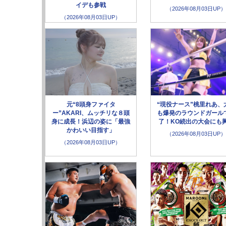
イデも参戦
（2026年08月03日UP）
（2026年08月03日UP）
元“8頭身ファイタ
“現役ナース”桃里れあ、
ー”AKARI、ムッチリな８頭
も爆発のラウンドガール
身に成長！浜辺の姿に「最強
了！KO続出の大会にも
かわいい目指す」
（2026年08月03日UP）
（2026年08月03日UP）