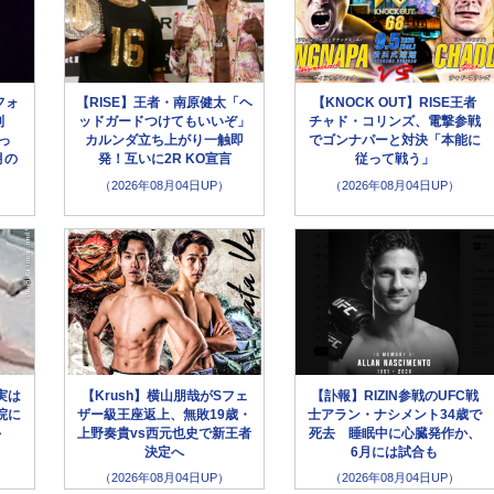
フォ
【RISE】王者・南原健太「ヘ
【KNOCK OUT】RISE王者
別
ッドガードつけてもいいぞ」
チャド・コリンズ、電撃参戦
っ
カルンダ立ち上がり一触即
でゴンナパーと対決「本能に
月の
発！互いに2R KO宣言
従って戦う」
（2026年08月04日UP）
（2026年08月04日UP）
実は
【Krush】横山朋哉がSフェ
【訃報】RIZIN参戦のUFC戦
院に
ザー級王座返上、無敗19歳・
士アラン・ナシメント34歳で
外
上野奏貴vs西元也史で新王者
死去 睡眠中に心臓発作か、
決定へ
6月には試合も
（2026年08月04日UP）
（2026年08月04日UP）