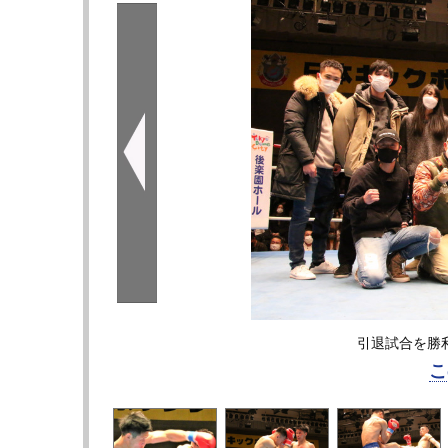
引退試合を勝利
こ