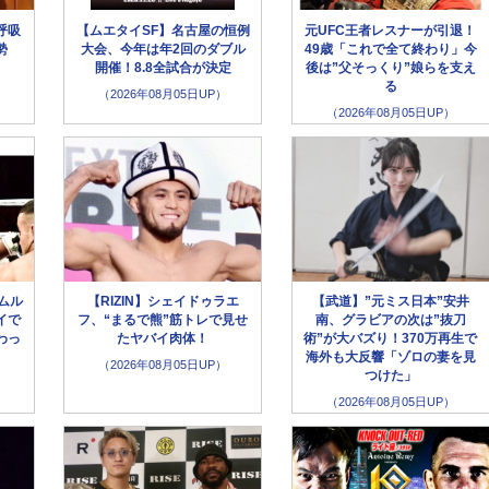
呼吸
【ムエタイSF】名古屋の恒例
元UFC王者レスナーが引退！
勢
大会、今年は年2回のダブル
49歳「これで全て終わり」今
開催！8.8全試合が決定
後は”父そっくり”娘らを支え
る
（2026年08月05日UP）
（2026年08月05日UP）
ムル
【RIZIN】シェイドゥラエ
【武道】”元ミス日本”安井
イで
フ、“まるで熊”筋トレで見せ
南、グラビアの次は”抜刀
わっ
たヤバイ肉体！
術”が大バズり！370万再生で
海外も大反響「ゾロの妻を見
（2026年08月05日UP）
つけた」
（2026年08月05日UP）