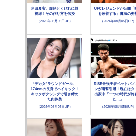
角田夏実、腹筋とくびれに熱
UFCレジェンドが公開「
視線！その作り方を伝授
を改善する」魔法の姿
（2026年08月05日UP）
（2026年08月05日UP）
“デカ女”ラウンドガール、
RISE最強王者ペットパノ
174cmの長身でハイキック！
ンが電撃引退！現在はタ
キックボクシングで引き締め
出家中「一つの時代が終
た肉体美
た…」
（2026年08月05日UP）
（2026年08月05日UP）