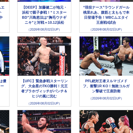
ムエ
【DEEP】加藤健二が地元・
“現役ナース”ラウンドガール
か
浜松で親子参戦！“ミスター
桃里れあ、腹筋と太ももで本
生中
BD”川島悠汰は“胸毛ウナギ
日登場予告！WBCムエタイ
ニキ”と対戦＝10.12浜松
王座戦4試合
（2026年08月02日UP）
（2026年08月02日UP）
選は優
【UFC】緊急参戦スターリン
PFL絶対王者ヌルマゴメド
キー
グ、大金星のTKO勝利！元王
フ、衝撃1R KO！無敗コルガ
！
者ブラホヴィッチがパンチ＆
ン撃破で王座防衛
ヒジの嵐に沈む
（2026年08月02日UP）
（2026年08月02日UP）