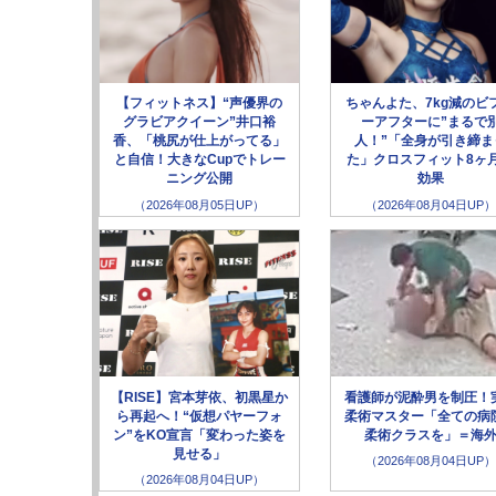
【フィットネス】“声優界の
ちゃんよた、7kg減のビ
グラビアクイーン”井口裕
ーアフターに”まるで
香、「桃尻が仕上がってる」
人！”「全身が引き締ま
と自信！大きなCupでトレー
た」クロスフィット8ヶ
ニング公開
効果
（2026年08月05日UP）
（2026年08月04日UP）
【RISE】宮本芽依、初黒星か
看護師が泥酔男を制圧！
ら再起へ！“仮想パヤーフォ
柔術マスター「全ての病
ン”をKO宣言「変わった姿を
柔術クラスを」＝海
見せる」
（2026年08月04日UP）
（2026年08月04日UP）