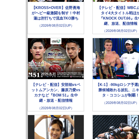
【KROSS×OVER】佐野勇海
【テレビ・配信】WBC
がヘビー級激闘を制す！中村
タイ4大タイトル戦ほ
蓮は肘打ちで流血TKO勝ち
『KNOCK OUT.66』
継、放送、配信情報
（2026年08月02日UP）
（2026年08月02日UP）
【テレビ・配信】安部焰vsペ
【K-1】-90kgロシア予
ットムアンカン、藤原乃愛vs
勝候補敗れる波乱、ニ
カナなど『BOM 51』生中
タ・ココシュが制覇
継・放送・配信情報
（2026年08月02日UP）
（2026年08月02日UP）