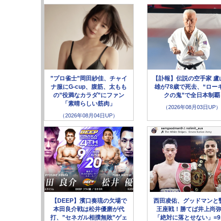
”プロ雀士”岡田紗佳、チャイ
【訃報】伝説の空手家 盧
ナ服にG-cup、腹筋、太もも
雄が78歳で死去、“ロー
の”役満なカラダ”にファン
クの鬼”で全日本制覇
「素晴らしい筋肉」
（2026年08月03日UP）
（2026年08月04日UP）
【DEEP】濱口奏琉の欠場で
西田凌佑、グッドマンと
本田良介戦は松井優磨が代
王座戦！勝てば井上尚
打、”セネガル相撲無敗”ゲェ
「絶対に落とせない」=9.