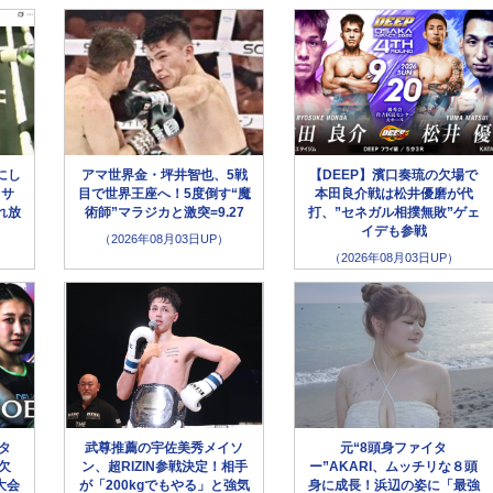
にし
アマ世界金・坪井智也、5戦
【DEEP】濱口奏琉の欠場で
クサ
目で世界王座へ！5度倒す“魔
本田良介戦は松井優磨が代
れ放
術師”マラジカと激突=9.27
打、”セネガル相撲無敗”ゲェ
イデも参戦
（2026年08月03日UP）
（2026年08月03日UP）
ータ
武尊推薦の宇佐美秀メイソ
元“8頭身ファイタ
欠
ン、超RIZIN参戦決定！相手
ー”AKARI、ムッチリな８頭
大会
が「200kgでもやる」と強気
身に成長！浜辺の姿に「最強