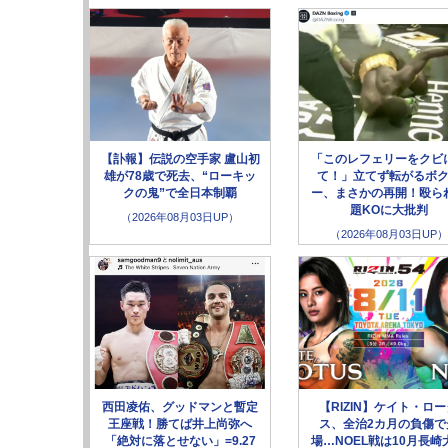
【訃報】伝説の空手家 盧山初
「このレフェリーをクビ
雄が78歳で死去、“ローキッ
て！」立てず転がるボ
クの鬼”で全日本制覇
ー、まさかの再開！殴ら
題KOに大批判
（2026年08月03日UP）
（2026年08月03日UP）
西田凌佑、グッドマンと暫定
【RIZIN】ケイト・ロ
王座戦！勝てば井上尚弥へ
ス、全治2カ月の負傷で
「絶対に落とせない」=9.27
場…NOEL戦は10月長崎