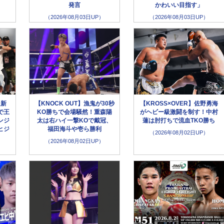
発言
かわいい目指す」
（2026年08月03日UP）
（2026年08月03日UP）
超新
【KNOCK OUT】漁鬼が30秒
【KROSS×OVER】佐野勇海
で王
KO勝ちで会場騒然！重森陽
がヘビー級激闘を制す！中村
ンジ
太は右ハイ一撃KOで戴冠、
蓮は肘打ちで流血TKO勝ち
ヒジ
福田海斗や壱ら勝利
（2026年08月02日UP）
（2026年08月02日UP）