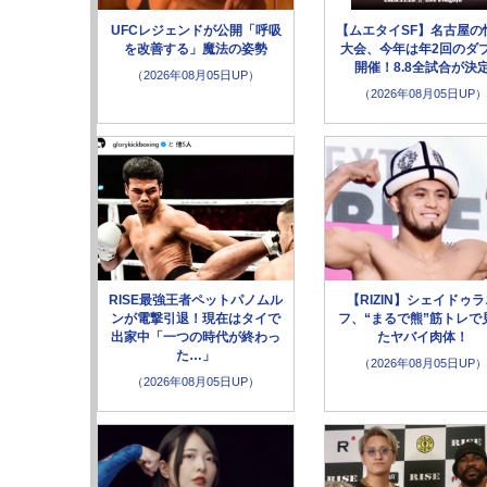
UFCレジェンドが公開「呼吸
【ムエタイSF】名古屋の
を改善する」魔法の姿勢
大会、今年は年2回のダ
開催！8.8全試合が決
（2026年08月05日UP）
（2026年08月05日UP）
RISE最強王者ペットパノムル
【RIZIN】シェイドゥ
ンが電撃引退！現在はタイで
フ、“まるで熊”筋トレで
出家中「一つの時代が終わっ
たヤバイ肉体！
た…」
（2026年08月05日UP）
（2026年08月05日UP）