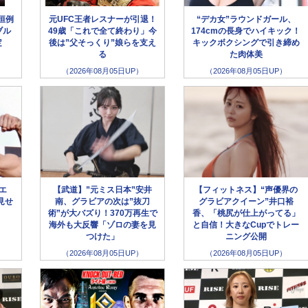
恒例
元UFC王者レスナーが引退！
“デカ女”ラウンドガール、
ブル
49歳「これで全て終わり」今
174cmの長身でハイキック！
定
後は”父そっくり”娘らを支え
キックボクシングで引き締め
る
た肉体美
（2026年08月05日UP）
（2026年08月05日UP）
ラエ
【武道】”元ミス日本”安井
【フィットネス】“声優界の
見せ
南、グラビアの次は”抜刀
グラビアクイーン”井口裕
術”が大バズり！370万再生で
香、「桃尻が仕上がってる」
海外も大反響「ゾロの妻を見
と自信！大きなCupでトレー
つけた」
ニング公開
（2026年08月05日UP）
（2026年08月05日UP）