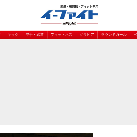
グ
キック
空手・武道
フィットネス
グラビア
ラウンドガール