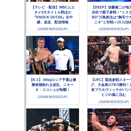
【テレビ・配信】WBCムエ
【DEEP】加藤健二が地
タイ4大タイトル戦ほか
浜松で親子参戦！“ミス
『KNOCK OUT.66』生中
BD”川島悠汰は“胸毛ウ
継、放送、配信情報
ニキ”と対戦＝10.12浜
（2026年08月02日UP）
（2026年08月02日UP）
【K-1】-90kgロシア予選は優
【UFC】緊急参戦スター
勝候補敗れる波乱、ニキー
グ、大金星のTKO勝利！
タ・ココシュが制覇！
者ブラホヴィッチがパン
ヒジの嵐に沈む
（2026年08月02日UP）
（2026年08月02日UP）