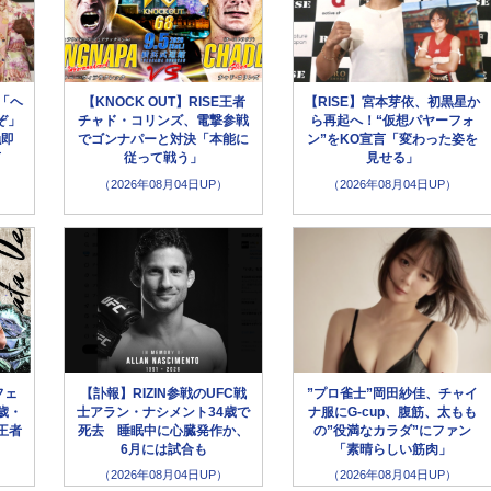
「ヘ
【KNOCK OUT】RISE王者
【RISE】宮本芽依、初黒星か
ぞ」
チャド・コリンズ、電撃参戦
ら再起へ！“仮想パヤーフォ
触即
でゴンナパーと対決「本能に
ン”をKO宣言「変わった姿を
言
従って戦う」
見せる」
（2026年08月04日UP）
（2026年08月04日UP）
フェ
【訃報】RIZIN参戦のUFC戦
”プロ雀士”岡田紗佳、チャイ
歳・
士アラン・ナシメント34歳で
ナ服にG-cup、腹筋、太もも
王者
死去 睡眠中に心臓発作か、
の”役満なカラダ”にファン
6月には試合も
「素晴らしい筋肉」
（2026年08月04日UP）
（2026年08月04日UP）