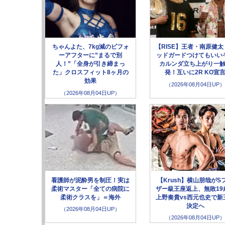
ちゃんよた、7kg減のビフォ
【RISE】王者・南原健太
ーアフターに”まるで別
ッドガードつけてもいい
人！”「全身が引き締まっ
カルンダ立ち上がり一
た」クロスフィット8ヶ月の
発！互いに2R KO宣
効果
（2026年08月04日UP）
（2026年08月04日UP）
看護師が泥酔男を制圧！実は
【Krush】横山朋哉がS
柔術マスター「全ての病院に
ザー級王座返上、無敗19
柔術クラスを」＝海外
上野奏貴vs西元也史で新
決定へ
（2026年08月04日UP）
（2026年08月04日UP）