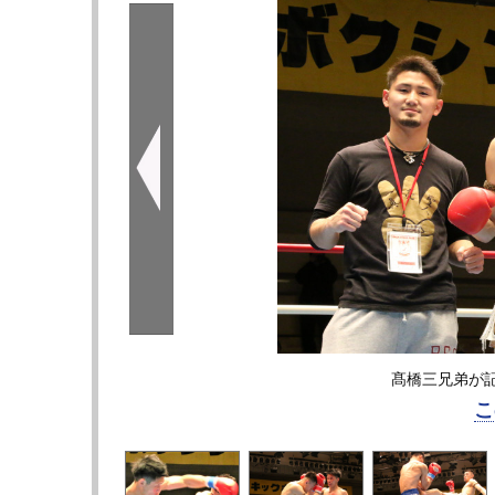
髙橋三兄弟が
こ