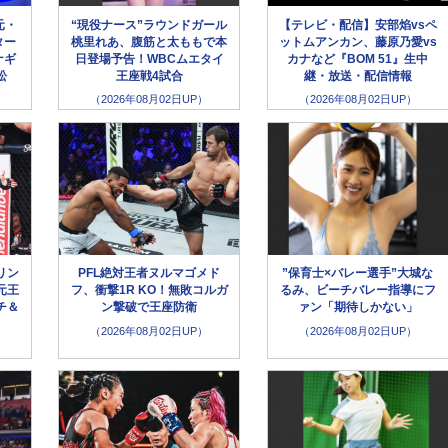
元・
“現役ナース”ラウンドガール
【テレビ・配信】安部焰vsペ
ター
桃里れあ、腹筋と太ももで本
ットムアンカン、藤原乃愛vs
ナギ
日登場予告！WBCムエタイ
カナなど『BOM 51』生中
松
王座戦4試合
継・放送・配信情報
（2026年08月02日UP）
（2026年08月02日UP）
リン
PFL絶対王者ヌルマゴメド
”保育士×バレー選手”大城な
元王
フ、衝撃1R KO！無敗コルガ
るみ、ビーチバレー指導にフ
チ＆
ン撃破で王座防衛
ァン「期待しかない」
（2026年08月02日UP）
（2026年08月02日UP）