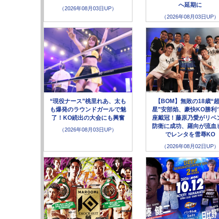
へ延期に
（2026年08月03日UP）
（2026年08月03日UP）
“現役ナース”桃里れあ、太も
【BOM】無敗の18歳“
も爆発のラウンドガールで魅
星”安部焰、豪快KO勝利
了！KO続出の大会にも興奮
座戴冠！藤原乃愛がリベ
防衛に成功、羅向が流血
（2026年08月03日UP）
でレンタを雪辱KO
（2026年08月02日UP）