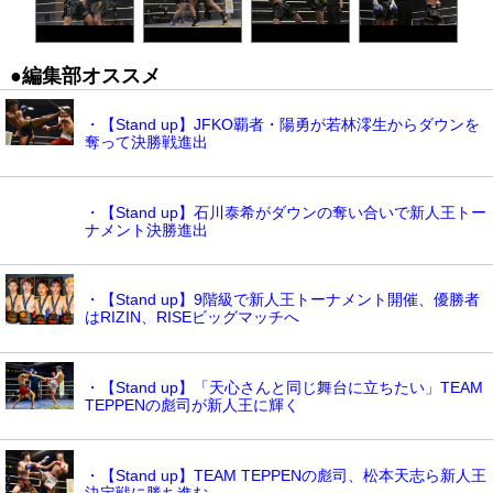
●編集部オススメ
・【Stand up】JFKO覇者・陽勇が若林澪生からダウンを
奪って決勝戦進出
・【Stand up】石川泰希がダウンの奪い合いで新人王トー
ナメント決勝進出
・【Stand up】9階級で新人王トーナメント開催、優勝者
はRIZIN、RISEビッグマッチへ
・【Stand up】「天心さんと同じ舞台に立ちたい」TEAM
TEPPENの彪司が新人王に輝く
・【Stand up】TEAM TEPPENの彪司、松本天志ら新人王
決定戦に勝ち進む