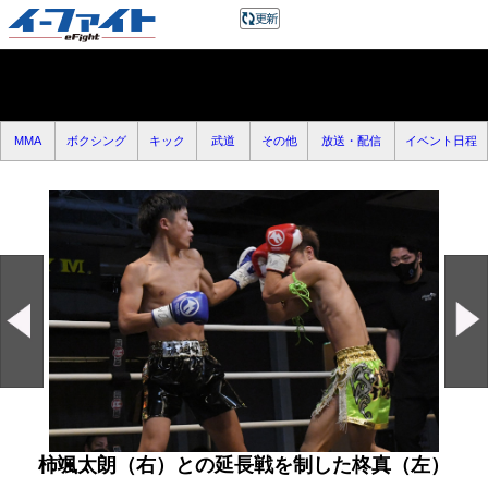
MMA
ボクシング
キック
武道
その他
放送・配信
イベント日程
柿颯太朗（右）との延長戦を制した柊真（左）