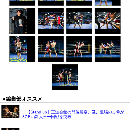
●編集部オススメ
・【Stand up】正道会館の門脇碧泉、及川道場の歩希が
57.5kg新人王一回戦を突破