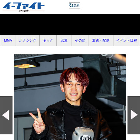
MMA
ボクシング
キック
武道
その他
放送・配信
イベント日程