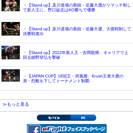
・【Stand up】及川道場の新鋭・近藤大晟がリマッチ制し
て新人王に、野口紘志はKO勝ちで優勝
・【Stand up】及川道場の新鋭・近藤大晟、大接戦制して
決勝戦進出
・【Stand up】2022年新人王・吉岡龍輝、キャリアで上
回る細野登弘を撃破
・【JAPAN CUP】18冠王・所風雅、Krush王者大鹿の
弟・烈毅を下してトーナメント制覇
≫もっと見る
モバイル
PC