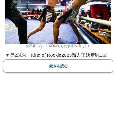
相沢晟（右）にKO勝ちした酒寄珠璃（左）
▼第2試合 King of Rookie2023新人王決定戦1回
戦 -53kg契約 3分3R延長1R
●相沢 晟（TARGET）
KO 3R 45秒
〇酒寄珠璃（ドージョー☆シャカリキ）
※酒寄が決勝戦に進出
Stand upアマチュアなど
で実績を積んできたプロ戦