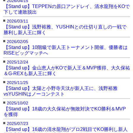
2026/04/15
【Stand up】TEPPENの原口アンドレイ、清水龍翔をKOで
下して連敗脱出
■
2026/03/11
【Stand up】浅野裕雅、YUSHINとの仕切り直しの一戦で
勝利し新人王に輝く
■
2026/02/05
【Stand up】10階級で新人王トーナメント開催、優勝者は
RISEビッグマッチへ
■
2025/12/24
【Stand up】金山恵人がKOで新人王＆MVP獲得、大久保祐
＆G-REXも新人王に輝く
■
2025/11/25
【Stand up】太陽と小野寺天汰が新人王に、浅野裕雅
vsYUSHINはノーコンテスト
■
2025/10/02
【Stand up】18歳の大久保祐が無敗対決でKO勝利＆MVP
を獲得
■
2025/07/23
【Stand up】16歳の清水龍翔がプロ2戦目でKO勝利し新人