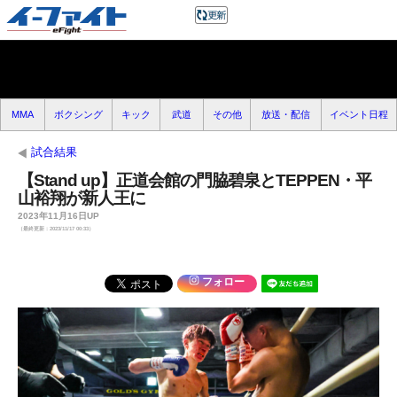
MMA
ボクシング
キック
武道
その他
放送・配信
イベント日程
試合結果
【Stand up】正道会館の門脇碧泉とTEPPEN・平
山裕翔が新人王に
2023年11月16日UP
（最終更新：2023/11/17 00:33）
フォロー