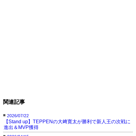
績3戦1勝（1KO）1敗1分の
相沢と、新空手道交流大会
K-2軽軽量級優勝、プロ4戦2勝2敗の酒寄の一戦。
関連記事
■
2026/07/22
【Stand up】TEPPENの大﨑寛太が勝利で新人王の次戦に
進出＆MVP獲得
■