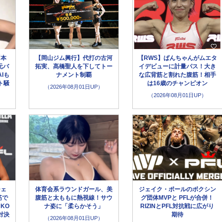
「本
【岡山ジム興行】代打の古河
【RWS】ぱんちゃんがムエタ
元バ
拓実、髙橋聖人を下してトー
イデビューに計量パス！大き
Iも
ナメント制覇
な広背筋と割れた腹筋！相手
ト騒
は16歳のチャンピオン
（2026年08月01日UP）
（2026年08月01日UP）
チェ
体育会系ラウンドガール、美
ジェイク・ポールのボクシン
筋で
腹筋と太ももに熱視線！サウ
グ団体MVPと PFLが合併！
KO
ナ姿に「柔らかそう」
RIZINとPFL対抗戦に広がり
対決
期待
（2026年08月01日UP）