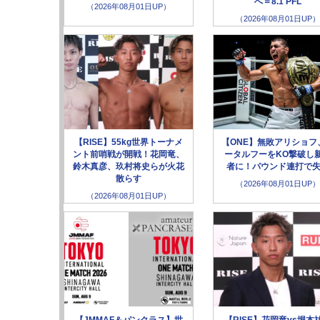
へ＝8.1 PFL
（2026年08月01日UP）
（2026年08月01日UP）
【RISE】55kg世界トーナメ
【ONE】無敗アリショフ
ント前哨戦が開戦！花岡竜、
ータルフーをKO撃破し
鈴木真彦、玖村将史らが火花
者に！パウンド連打で
散らす
（2026年08月01日UP）
（2026年08月01日UP）
【JMMAF＆パンクラス】世
【RISE】花岡竜vs堀本