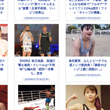
ルマ
ーフィンで“美マッチョ太も
り上がる肉体で”フルギア”デ
佑太
も”披露！左肩手術後、リハ
ッドリフト110kg成功！ファ
19
ビリ効果は
ン「ギャップが素敵」
（2026年07月31日UP）
（2026年07月31日UP）
ボク
【RIZIN】秋元強真、高速打
角田夏実、なんとビーチでも
ビキ
撃を連発！クレベルは“不気
筋トレで筋肉美！｢腹筋やば
美貌
味”な極め技「絶対一本勝
い｣｢上腕二頭筋が…｣
ち」宣言
（2026年07月30日UP）
（2026年07月30日UP）