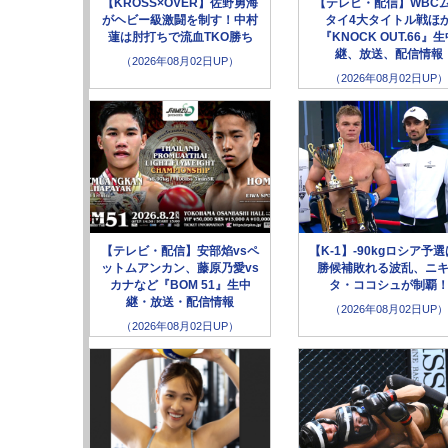
【KROSS×OVER】佐野勇海
【テレビ・配信】WBC
がヘビー級激闘を制す！中村
タイ4大タイトル戦ほ
蓮は肘打ちで流血TKO勝ち
『KNOCK OUT.66』
継、放送、配信情報
（2026年08月02日UP）
（2026年08月02日UP）
【テレビ・配信】安部焰vsペ
【K-1】-90kgロシア予
ットムアンカン、藤原乃愛vs
勝候補敗れる波乱、ニ
カナなど『BOM 51』生中
タ・ココシュが制覇
継・放送・配信情報
（2026年08月02日UP）
（2026年08月02日UP）