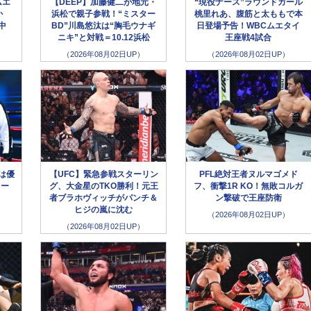
ムエ
【DEEP】加藤健二が地元・
“現役ナース”ラウンドガール
か
浜松で親子参戦！“ミスター
桃里れあ、腹筋と太ももで本
生中
BD”川島悠汰は“胸毛ウナギ
日登場予告！WBCムエタイ
ニキ”と対戦＝10.12浜松
王座戦4試合
（2026年08月02日UP）
（2026年08月02日UP）
選は優
【UFC】緊急参戦スターリン
PFL絶対王者ヌルマゴメド
キー
グ、大金星のTKO勝利！元王
フ、衝撃1R KO！無敗コルガ
！
者ブラホヴィッチがパンチ＆
ン撃破で王座防衛
ヒジの嵐に沈む
（2026年08月02日UP）
（2026年08月02日UP）