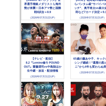
界選手権銀メダリストら海外
らバンタム級“サバイバ
勢が来襲！日本アマ勢と国際
ッチ”、奥平将太vs麻火
戦9試合＝8.9
郎など7カード決定＝9.
（2026年07月31日UP）
（2026年07月31日UP）
【テレビ・配信】
65歳の藤あや子、キック
8.2『Lemino修斗 POUND
シング継続！“還暦の黒
OUT』齋藤奨司vs中島陸ほか
ニ”から4年も変わらぬ
生中継・放送・配信情報
（2026年07月31日UP）
（2026年07月31日UP）