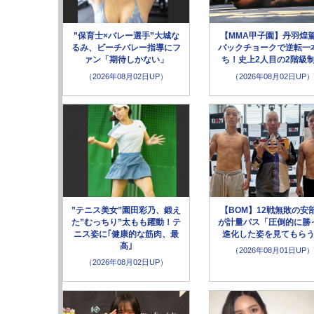
”保育士×バレー選手”大城な
【MMA甲子園】丹羽煌
るみ、ビーチバレー指導にフ
バックチョークで逆転一
ァン「期待しかない」
ち！史上2人目の2階級
（2026年08月02日UP）
（2026年08月02日UP）
”テニス美女”園田彩乃、鍛え
【BOM】12戦無敗の安
た”むっちり”太もも躍動！テ
が計量パス「圧倒的に勝
ニス姿に｢健康的な筋肉、最
進化した姿を見てもら
高｣
（2026年08月01日UP）
（2026年08月02日UP）