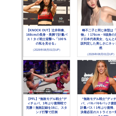
【KNOCK OUT】辻井和奏、
峰不二子と同じ体型は
168cmの長身・美脚で計量パ
物」！176cm・9頭身の
ス！タイ戦士迎撃へ「100％
ド日本代表美女、なんとA
の私を見せる」
誤判定した美しさにネッ
然
（2026年08月01日UP）
（2026年08月01日UP）
【PFL】“無敗モデル戦士”デ
“無敗モデル戦士”ディ
ィチェバ、1年ぶり復帰戦で
バ、バキバキ6パック腹
完勝！無敗記録を16に、スタ
計量パス！1年ぶり復帰、
ンド打撃で圧倒
決着必至のストライカー