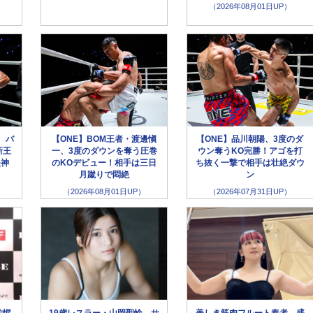
（2026年08月01日UP）
、バ
【ONE】BOM王者・渡邊愼
【ONE】品川朝陽、3度のダ
新王
一、3度のダウンを奪う圧巻
ウン奪うKO完勝！アゴを打
失神
のKOデビュー！相手は三日
ち抜く一撃で相手は壮絶ダウ
月蹴りで悶絶
ン
（2026年08月01日UP）
（2026年07月31日UP）
祐惺
19歳レスラー・山岡聖怜、サ
美しき筋肉フルート奏者、盛