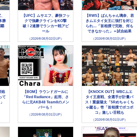
駕、
【UFC】ムサエフ、豪快フッ
【RWS】ぱんちゃん璃奈、若
本勝
クで強豪クラインをKO撃
きムエタイ女王に強打を封じ
制覇
破！2連勝でランカー戦アピ
られ…「首相撲で完敗、何も
ール
できなかった」＝試合結果
（2026年08月02日UP）
（2026年08月02日UP）
部焰
【BOM】ラウンドガールに
【KNOCK OUT】WBCムエ
って
「Red Radiance」起用、さ
タイ王座戦、全選手が計量パ
う」
らに元AKB48 Team8のメン
ス！重森陽太「5Rめちゃくち
バーも！
ゃ蹴る」壱「首相撲でボコボ
コ」激しい舌戦も
（2026年08月01日UP）
（2026年08月01日UP）