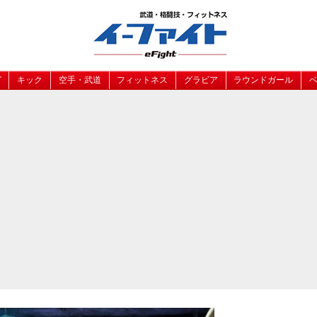
グ
キック
空手・武道
フィットネス
グラビア
ラウンドガール