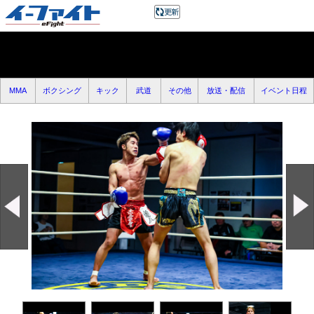
MMA
ボクシング
キック
武道
その他
放送・配信
イベント日程