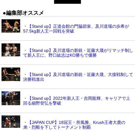
●編集部オススメ
・【Stand up】正道会館の門脇碧泉、及川道場の歩希が
57.5kg新人王一回戦を突破
・【Stand up】及川道場の新鋭・近藤大晟がリマッチ制し
て新人王に、野口紘志はKO勝ちで優勝
・【Stand up】及川道場の新鋭・近藤大晟、大接戦制して
決勝戦進出
・【Stand up】2022年新人王・吉岡龍輝、キャリアで上
回る細野登弘を撃破
・【JAPAN CUP】18冠王・所風雅、Krush王者大鹿の
弟・烈毅を下してトーナメント制覇