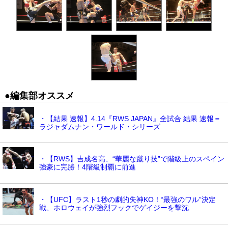
●編集部オススメ
・【結果 速報】4.14『RWS JAPAN』全試合 結果 速報＝
ラジャダムナン・ワールド・シリーズ
・【RWS】吉成名高、“華麗な蹴り技”で階級上のスペイン
強豪に完勝！4階級制覇に前進
・【UFC】ラスト1秒の劇的失神KO！“最強のワル”決定
戦、ホロウェイが強烈フックでゲイジーを撃沈