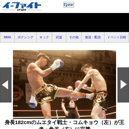
MMA
ボクシング
キック
武道
その他
放送・配信
イベント日程
身長182cmのムエタイ戦士・コムキョウ（左）が王