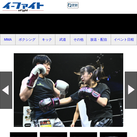
MMA
ボクシング
キック
武道
その他
放送・配信
イベント日程