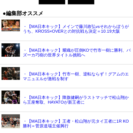
●編集部オススメ
・【MA日本キック】メインで藤川政弘vsそれからぼうが
うち、KROSS×OVERとの対抗戦も決定＝10.19大阪
・【MA日本キック】耀織が圧倒KOで竹市一樹に勝利、バ
ズーカ巧樹の世界タイトル挑戦へ
・【MA日本キック】竹市一樹、逆転ならず！グアムのエ
マニュエルが激戦を制す
・【MA日本キック】降旗健嗣がラストマッチで松山翔か
ら王座奪取、HAYATOが新王者に
・【MA日本キック】王者・松山翔が元タイ王者に1R KO
勝利＝菅原道場主催興行