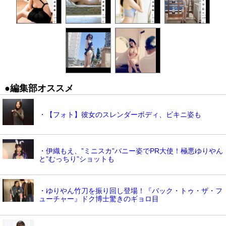
●編集部オススメ
・【フォト】彼女のスレンダーボディ、ビキニ姿も
・伊織もえ、”ミニスカ”バニー姿でPR大使！極悪ゆりやん
と”むっちり”ショットも
・ゆりやん竹刀を振り回し登場！『バック・トゥ・ザ・フ
ューチャー』ドク博士驚きのギョロ目