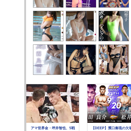
アマ世界金・坪井智也、5戦
【DEEP】濱口奏琉の欠