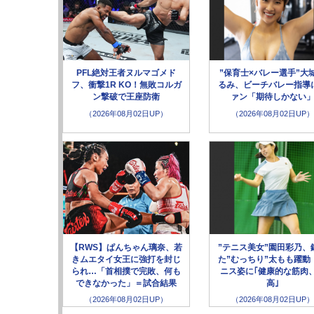
PFL絶対王者ヌルマゴメド
”保育士×バレー選手”大
フ、衝撃1R KO！無敗コルガ
るみ、ビーチバレー指導
ン撃破で王座防衛
ァン「期待しかない
（2026年08月02日UP）
（2026年08月02日UP）
【RWS】ぱんちゃん璃奈、若
”テニス美女”園田彩乃、
きムエタイ女王に強打を封じ
た”むっちり”太もも躍動
られ…「首相撲で完敗、何も
ニス姿に｢健康的な筋肉
できなかった」＝試合結果
高｣
（2026年08月02日UP）
（2026年08月02日UP）