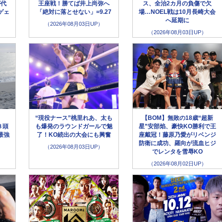
が代
王座戦！勝てば井上尚弥へ
ス、全治2カ月の負傷で欠
ゲェ
「絶対に落とせない」=9.27
場…NOEL戦は10月長崎大会
へ延期に
（2026年08月03日UP）
（2026年08月03日UP）
“現役ナース”桃里れあ、太も
【BOM】無敗の18歳“超新
８頭
も爆発のラウンドガールで魅
星”安部焰、豪快KO勝利で王
最強
了！KO続出の大会にも興奮
座戴冠！藤原乃愛がリベンジ
防衛に成功、羅向が流血ヒジ
（2026年08月03日UP）
でレンタを雪辱KO
（2026年08月02日UP）