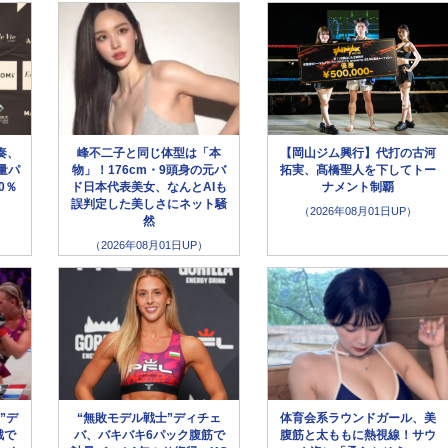
奏、
峰不二子と同じ体型は「本
【岡山ジム興行】代打の古河
量パ
物」！176cm・9頭身の元バ
拓実、髙橋聖人を下してトー
0％
ド日本代表美女、なんとAIも
ナメント制覇
誤判定した美しさにネット騒
（2026年08月01日UP）
然
（2026年08月01日UP）
”デ
“無敗モデル戦士”ディチェ
体育会系ラウンドガール、美
戦で
バ、バキバキ6パック腹筋で
腹筋と太ももに熱視線！サウ