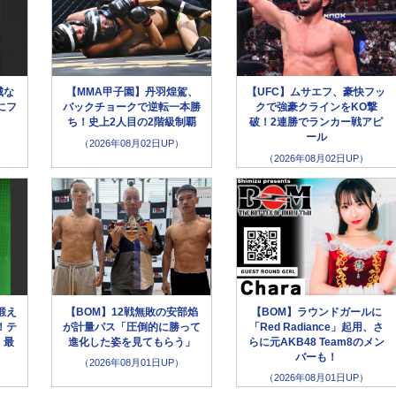
城な
【MMA甲子園】丹羽煌駕、
【UFC】ムサエフ、豪快フッ
にフ
バックチョークで逆転一本勝
クで強豪クラインをKO撃
」
ち！史上2人目の2階級制覇
破！2連勝でランカー戦アピ
ール
（2026年08月02日UP）
（2026年08月02日UP）
鍛え
【BOM】12戦無敗の安部焰
【BOM】ラウンドガールに
！テ
が計量パス「圧倒的に勝って
「Red Radiance」起用、さ
、最
進化した姿を見てもらう」
らに元AKB48 Team8のメン
バーも！
（2026年08月01日UP）
（2026年08月01日UP）