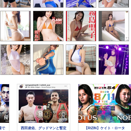
場で
西田凌佑、グッドマンと暫定
【RIZIN】ケイト・ロータ