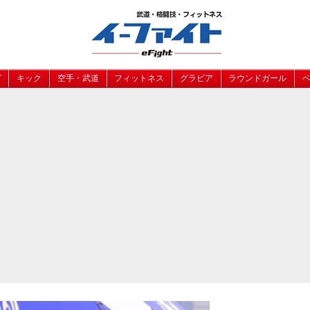
グ
キック
空手・武道
フィットネス
グラビア
ラウンドガール