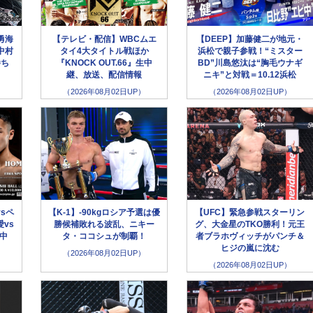
勇海
【テレビ・配信】WBCムエ
【DEEP】加藤健二が地元・
中村
タイ4大タイトル戦ほか
浜松で親子参戦！“ミスター
勝ち
『KNOCK OUT.66』生中
BD”川島悠汰は“胸毛ウナギ
継、放送、配信情報
ニキ”と対戦＝10.12浜松
（2026年08月02日UP）
（2026年08月02日UP）
sペ
【K-1】-90kgロシア予選は優
【UFC】緊急参戦スターリン
vs
勝候補敗れる波乱、ニキー
グ、大金星のTKO勝利！元王
生中
タ・ココシュが制覇！
者ブラホヴィッチがパンチ＆
ヒジの嵐に沈む
（2026年08月02日UP）
（2026年08月02日UP）