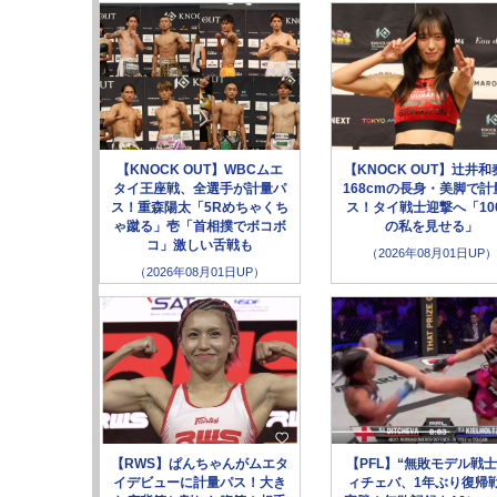
【KNOCK OUT】WBCムエ
【KNOCK OUT】辻井和
タイ王座戦、全選手が計量パ
168cmの長身・美脚で計
ス！重森陽太「5Rめちゃくち
ス！タイ戦士迎撃へ「10
ゃ蹴る」壱「首相撲でボコボ
の私を見せる」
コ」激しい舌戦も
（2026年08月01日UP）
（2026年08月01日UP）
【RWS】ぱんちゃんがムエタ
【PFL】“無敗モデル戦士
イデビューに計量パス！大き
ィチェバ、1年ぶり復帰