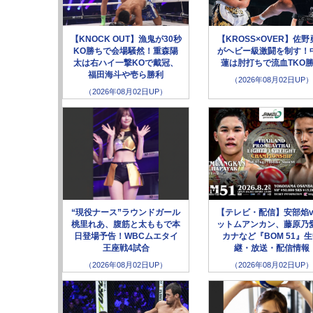
【KNOCK OUT】漁鬼が30秒
【KROSS×OVER】佐野
KO勝ちで会場騒然！重森陽
がヘビー級激闘を制す！
太は右ハイ一撃KOで戴冠、
蓮は肘打ちで流血TKO
福田海斗や壱ら勝利
（2026年08月02日UP）
（2026年08月02日UP）
“現役ナース”ラウンドガール
【テレビ・配信】安部焰v
桃里れあ、腹筋と太ももで本
ットムアンカン、藤原乃愛
日登場予告！WBCムエタイ
カナなど『BOM 51』
王座戦4試合
継・放送・配信情報
（2026年08月02日UP）
（2026年08月02日UP）