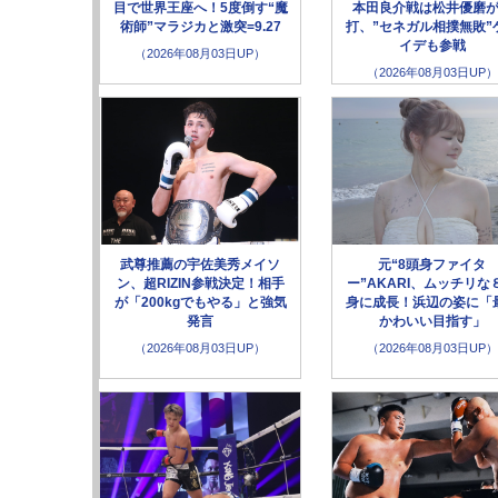
目で世界王座へ！5度倒す“魔
本田良介戦は松井優磨
術師”マラジカと激突=9.27
打、”セネガル相撲無敗”
イデも参戦
（2026年08月03日UP）
（2026年08月03日UP）
武尊推薦の宇佐美秀メイソ
元“8頭身ファイタ
ン、超RIZIN参戦決定！相手
ー”AKARI、ムッチリな
が「200kgでもやる」と強気
身に成長！浜辺の姿に「
発言
かわいい目指す」
（2026年08月03日UP）
（2026年08月03日UP）