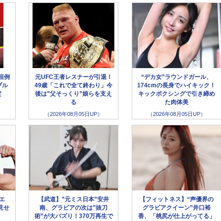
恒例
元UFC王者レスナーが引退！
“デカ女”ラウンドガール、
ブル
49歳「これで全て終わり」今
174cmの長身でハイキック！
定
後は”父そっくり”娘らを支え
キックボクシングで引き締め
る
た肉体美
（2026年08月05日UP）
（2026年08月05日UP）
ラエ
【武道】”元ミス日本”安井
【フィットネス】“声優界の
見せ
南、グラビアの次は”抜刀
グラビアクイーン”井口裕
術”が大バズり！370万再生で
香、「桃尻が仕上がってる」