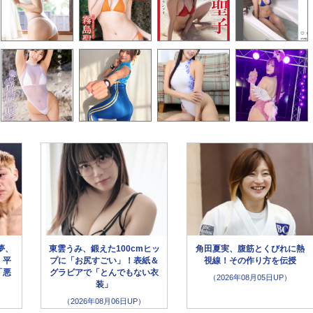
夢、
東雲うみ、鍛えた100cmヒッ
角田夏実、腹筋とくびれに熱
！平
プに「お尻すごい」！表紙＆
視線！その作り方を伝授
「悪
グラビアで「とんでもない衣
（2026年08月05日UP）
装」
（2026年08月06日UP）