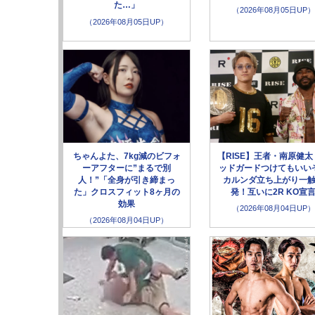
た…」
（2026年08月05日UP）
（2026年08月05日UP）
ちゃんよた、7kg減のビフォ
【RISE】王者・南原健太
ーアフターに”まるで別
ッドガードつけてもいい
人！”「全身が引き締まっ
カルンダ立ち上がり一
た」クロスフィット8ヶ月の
発！互いに2R KO宣
効果
（2026年08月04日UP）
（2026年08月04日UP）