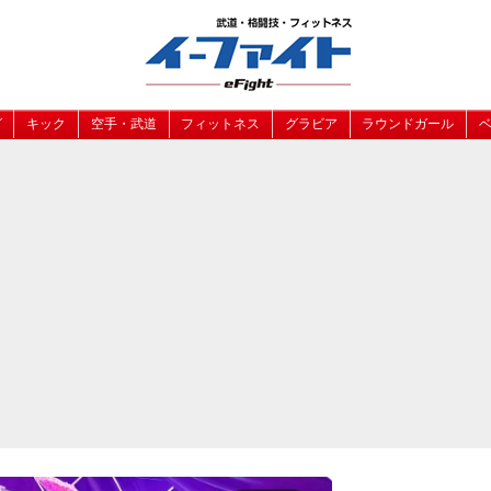
グ
キック
空手・武道
フィットネス
グラビア
ラウンドガール