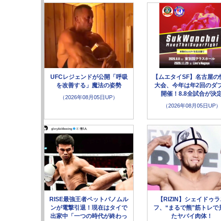
UFCレジェンドが公開「呼吸
【ムエタイSF】名古屋の
を改善する」魔法の姿勢
大会、今年は年2回のダ
開催！8.8全試合が決
（2026年08月05日UP）
（2026年08月05日UP）
RISE最強王者ペットパノムル
【RIZIN】シェイドゥ
ンが電撃引退！現在はタイで
フ、“まるで熊”筋トレで
出家中「一つの時代が終わっ
たヤバイ肉体！