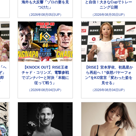
海外も大反響「ゾロの妻を見
と自信！大きなCupでトレー
つけた」
ニング公開
（2026年08月05日UP）
（2026年08月05日UP）
「ヘ
【KNOCK OUT】RISE王者
【RISE】宮本芽依、初黒星か
ぞ」
チャド・コリンズ、電撃参戦
ら再起へ！“仮想パヤーフォ
触即
でゴンナパーと対決「本能に
ン”をKO宣言「変わった姿を
言
従って戦う」
見せる」
（2026年08月04日UP）
（2026年08月04日UP）