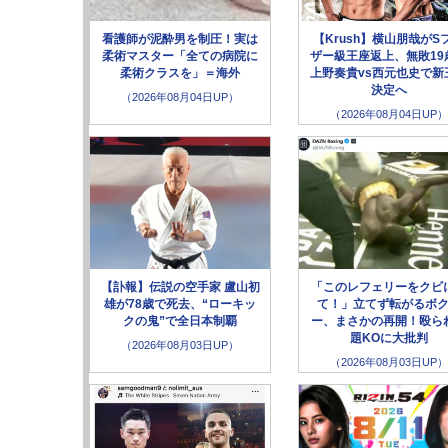
看護師が泥酔男を制圧！実は
【Krush】横山朋哉がS
柔術マスター「全ての病院に
ザー級王座返上、無敗19
柔術クラスを」＝海外
上野奏貴vs西元也史で新
決定へ
（2026年08月04日UP）
（2026年08月04日UP）
【訃報】伝説の空手家 盧山初
「このレフェリーをクビ
雄が78歳で死去、“ローキッ
て！」立てず転がるボ
クの鬼”で全日本制覇
ー、まさかの再開！殴ら
題KOに大批判
（2026年08月03日UP）
（2026年08月03日UP）