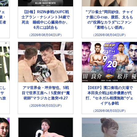
フェ
【訃報】RIZIN参戦のUFC戦
”プロ雀士”岡田紗佳、チャイ
歳・
士アラン・ナシメント34歳で
ナ服にG-cup、腹筋、太もも
王者
死去 睡眠中に心臓発作か、
の”役満なカラダ”にファン
6月には試合も
「素晴らしい筋肉」
（2026年08月04日UP）
（2026年08月04日UP）
にし
アマ世界金・坪井智也、5戦
【DEEP】濱口奏琉の欠場で
クサ
目で世界王座へ！5度倒す“魔
本田良介戦は松井優磨が代
れ放
術師”マラジカと激突=9.27
打、”セネガル相撲無敗”ゲェ
イデも参戦
（2026年08月03日UP）
（2026年08月03日UP）