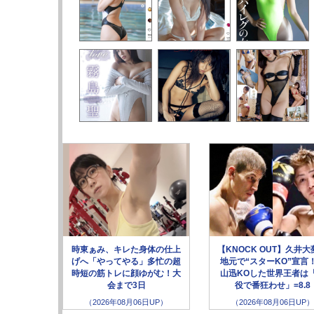
時東ぁみ、キレた身体の仕上
【KNOCK OUT】久井大
げへ「やってやる」多忙の超
地元で“スターKO”宣言
時短の筋トレに顔ゆがむ！大
山迅KOした世界王者は
会まで3日
役で番狂わせ」=8.8
（2026年08月06日UP）
（2026年08月06日UP）