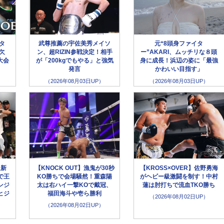
ータ
武尊推薦の宇佐美秀メイソ
元“8頭身ファイタ
欠
ン、超RIZIN参戦決定！相手
ー”AKARI、ムッチリな８頭
大会
が「200kgでもやる」と強気
身に成長！浜辺の姿に「最強
発言
かわいい目指す」
（2026年08月03日UP）
（2026年08月03日UP）
超新
【KNOCK OUT】漁鬼が30秒
【KROSS×OVER】佐野勇海
で王
KO勝ちで会場騒然！重森陽
がヘビー級激闘を制す！中村
ンジ
太は右ハイ一撃KOで戴冠、
蓮は肘打ちで流血TKO勝ち
ヒジ
福田海斗や壱ら勝利
（2026年08月02日UP）
（2026年08月02日UP）