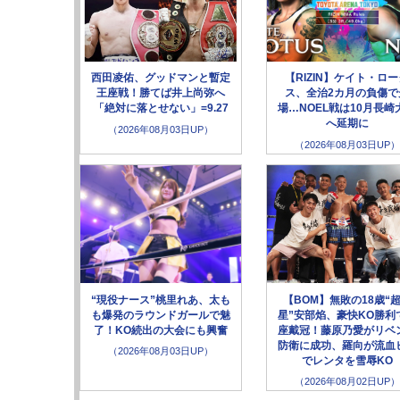
西田凌佑、グッドマンと暫定
【RIZIN】ケイト・ロ
王座戦！勝てば井上尚弥へ
ス、全治2カ月の負傷で
「絶対に落とせない」=9.27
場…NOEL戦は10月長崎
へ延期に
（2026年08月03日UP）
（2026年08月03日UP）
“現役ナース”桃里れあ、太も
【BOM】無敗の18歳“
も爆発のラウンドガールで魅
星”安部焰、豪快KO勝利
了！KO続出の大会にも興奮
座戴冠！藤原乃愛がリベ
防衛に成功、羅向が流血
（2026年08月03日UP）
でレンタを雪辱KO
（2026年08月02日UP）