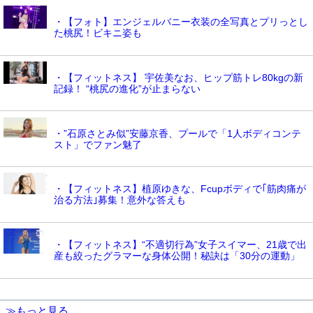
・【フォト】エンジェルバニー衣装の全写真とプリっとし
た桃尻！ビキニ姿も
・【フィットネス】 宇佐美なお、ヒップ筋トレ80kgの新
記録！ “桃尻の進化”が止まらない
・”石原さとみ似”安藤京香、プールで「1人ボディコンテ
スト」でファン魅了
・【フィットネス】植原ゆきな、Fcupボディで｢筋肉痛が
治る方法｣募集！意外な答えも
・【フィットネス】“不適切行為”女子スイマー、21歳で出
産も絞ったグラマーな身体公開！秘訣は「30分の運動」
≫もっと見る