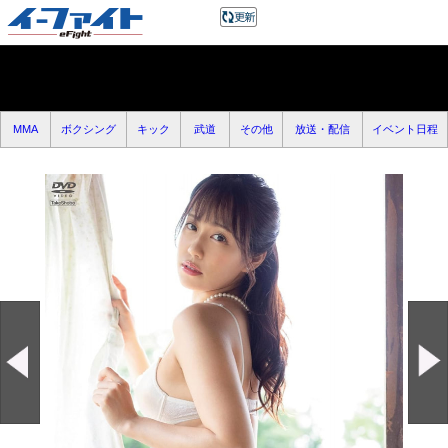
MMA
ボクシング
キック
武道
その他
放送・配信
イベント日程