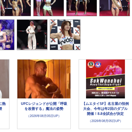
に熱
UFCレジェンドが公開「呼吸
【ムエタイSF】名古屋の恒例
授
を改善する」魔法の姿勢
大会、今年は年2回のダブル
開催！8.8全試合が決定
（2026年08月05日UP）
（2026年08月05日UP）