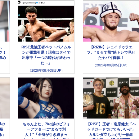
ル、
RISE最強王者ペットパノムル
【RIZIN】シェイドゥラエ
ク！
ンが電撃引退！現在はタイで
フ、“まるで熊”筋トレで見せ
締め
出家中「一つの時代が終わっ
たヤバイ肉体！
た…」
（2026年08月05日UP）
（2026年08月05日UP）
界の
ちゃんよた、7kg減のビフォ
【RISE】王者・南原健太「ヘ
裕
ーアフターに”まるで別
ッドガードつけてもいいぞ」
る」
人！”「全身が引き締まっ
カルンダ立ち上がり一触即