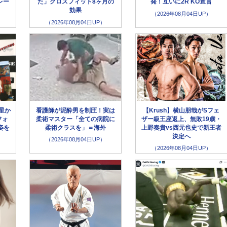
レー
た」クロスフィット8ヶ月の
発！互いに2R KO宣言
効果
（2026年08月04日UP）
（2026年08月04日UP）
星か
看護師が泥酔男を制圧！実は
【Krush】横山朋哉がSフェ
フォ
柔術マスター「全ての病院に
ザー級王座返上、無敗19歳・
姿を
柔術クラスを」＝海外
上野奏貴vs西元也史で新王者
決定へ
（2026年08月04日UP）
（2026年08月04日UP）