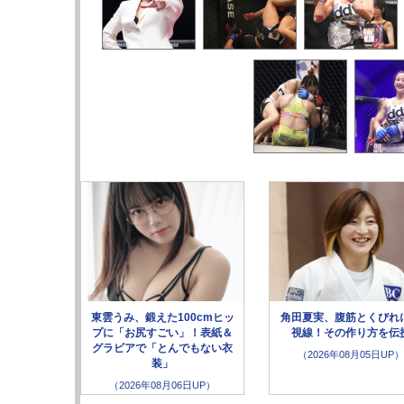
東雲うみ、鍛えた100cmヒッ
角田夏実、腹筋とくびれ
プに「お尻すごい」！表紙＆
視線！その作り方を伝
グラビアで「とんでもない衣
（2026年08月05日UP）
装」
（2026年08月06日UP）