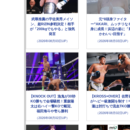
武尊推薦の宇佐美秀メイソ
元“8頭身ファイタ
ン、超RIZIN参戦決定！相手
ー”AKARI、ムッチリな
が「200kgでもやる」と強気
身に成長！浜辺の姿に「
発言
かわいい目指す」
（2026年08月03日UP）
（2026年08月03日UP）
【KNOCK OUT】漁鬼が30秒
【KROSS×OVER】佐野
KO勝ちで会場騒然！重森陽
がヘビー級激闘を制す！
太は右ハイ一撃KOで戴冠、
蓮は肘打ちで流血TKO
福田海斗や壱ら勝利
（2026年08月02日UP）
（2026年08月02日UP）