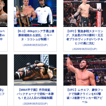
sペ
【K-1】-90kgロシア予選は優
【UFC】緊急参戦スターリン
vs
勝候補敗れる波乱、ニキー
グ、大金星のTKO勝利！元王
生中
タ・ココシュが制覇！
者ブラホヴィッチがパンチ＆
ヒジの嵐に沈む
（2026年08月02日UP）
（2026年08月02日UP）
城な
【MMA甲子園】丹羽煌駕、
【UFC】ムサエフ、豪快フッ
にフ
バックチョークで逆転一本勝
クで強豪クラインをKO撃
」
ち！史上2人目の2階級制覇
破！2連勝でランカー戦アピ
ール
（2026年08月02日UP）