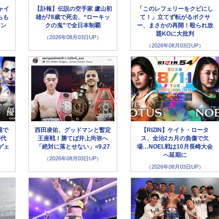
ャイ
【訃報】伝説の空手家 盧山初
「このレフェリーをクビにし
もも
雄が78歳で死去、“ローキッ
て！」立てず転がるボクサ
ァン
クの鬼”で全日本制覇
ー、まさかの再開！殴られ放
題KOに大批判
（2026年08月03日UP）
（2026年08月03日UP）
場で
西田凌佑、グッドマンと暫定
【RIZIN】ケイト・ロータ
が代
王座戦！勝てば井上尚弥へ
ス、全治2カ月の負傷で欠
ゲェ
「絶対に落とせない」=9.27
場…NOEL戦は10月長崎大会
へ延期に
（2026年08月03日UP）
（2026年08月03日UP）