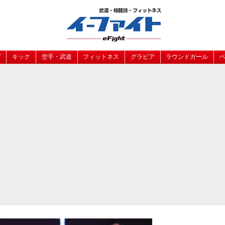
グ
キック
空手・武道
フィットネス
グラビア
ラウンドガール