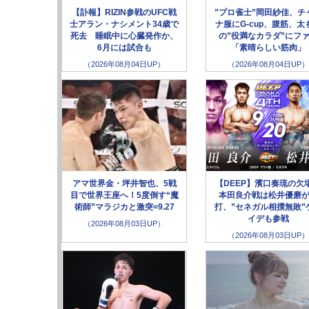
【訃報】RIZIN参戦のUFC戦
”プロ雀士”岡田紗佳、チ
士アラン・ナシメント34歳で
ナ服にG-cup、腹筋、太
死去 睡眠中に心臓発作か、
の”役満なカラダ”にフ
6月には試合も
「素晴らしい筋肉」
（2026年08月04日UP）
（2026年08月04日UP）
アマ世界金・坪井智也、5戦
【DEEP】濱口奏琉の欠
目で世界王座へ！5度倒す“魔
本田良介戦は松井優磨
術師”マラジカと激突=9.27
打、”セネガル相撲無敗”
イデも参戦
（2026年08月03日UP）
（2026年08月03日UP）