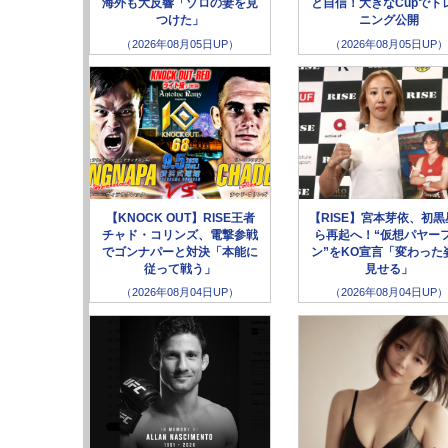
海外も大反響「ゾロの妻を見
と自信！大きなCupでト
つけた」
ニング公開
（2026年08月05日UP）
（2026年08月05日UP）
【KNOCK OUT】RISE王者
【RISE】宮本芽依、初黒
チャド・コリンズ、電撃参戦
ら再起へ！“仮想パヤー
でゴンナパーと対決「本能に
ン”をKO宣言「変わった
従って戦う」
見せる」
（2026年08月04日UP）
（2026年08月04日UP）