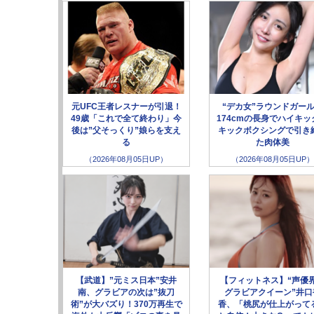
元UFC王者レスナーが引退！
“デカ女”ラウンドガー
49歳「これで全て終わり」今
174cmの長身でハイキッ
後は”父そっくり”娘らを支え
キックボクシングで引き
る
た肉体美
（2026年08月05日UP）
（2026年08月05日UP）
【武道】”元ミス日本”安井
【フィットネス】“声優
南、グラビアの次は”抜刀
グラビアクイーン”井口
術”が大バズり！370万再生で
香、「桃尻が仕上がって