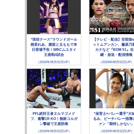
“現役ナース”ラウンドガール
【テレビ・配信】安部焰v
桃里れあ、腹筋と太ももで本
ットムアンカン、藤原乃愛
日登場予告！WBCムエタイ
カナなど『BOM 51』
王座戦4試合
継・放送・配信情報
（2026年08月02日UP）
（2026年08月02日UP）
PFL絶対王者ヌルマゴメド
”保育士×バレー選手”大
フ、衝撃1R KO！無敗コルガ
るみ、ビーチバレー指導
ン撃破で王座防衛
ァン「期待しかない
（2026年08月02日UP）
（2026年08月02日UP）