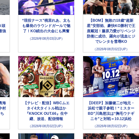
“現役ナース”桃里れあ、太も
【BOM】無敗の18歳“超新
８頭
も爆発のラウンドガールで魅
星”安部焰、豪快KO勝利で王
最強
了！KO続出の大会にも興奮
座戴冠！藤原乃愛がリベンジ
防衛に成功、羅向が流血ヒジ
（2026年08月03日UP）
でレンタを雪辱KO
（2026年08月02日UP）
勇海
【テレビ・配信】WBCムエ
【DEEP】加藤健二が地元・
中村
タイ4大タイトル戦ほか
浜松で親子参戦！“ミスター
勝ち
『KNOCK OUT.66』生中
BD”川島悠汰は“胸毛ウナギ
継、放送、配信情報
ニキ”と対戦＝10.12浜松
（2026年08月02日UP）
（2026年08月02日UP）