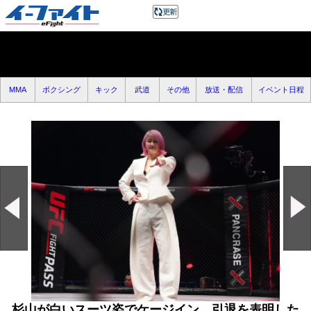
MMA
ボクシング
キック
武道
その他
放送・配信
イベント日程
杉山が白いスーツ姿でケージイン、引退を表明した