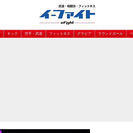
グ
キック
空手・武道
フィットネス
グラビア
ラウンドガール