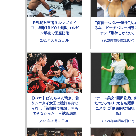
PFL絶対王者ヌルマゴメド
”保育士×バレー選手”大
フ、衝撃1R KO！無敗コルガ
るみ、ビーチバレー指導
ン撃破で王座防衛
ァン「期待しかない
（2026年08月02日UP）
（2026年08月02日UP）
【RWS】ぱんちゃん璃奈、若
”テニス美女”園田彩乃、
きムエタイ女王に強打を封じ
た”むっちり”太もも躍動
られ…「首相撲で完敗、何も
ニス姿に｢健康的な筋肉
できなかった」＝試合結果
高｣
（2026年08月02日UP）
（2026年08月02日UP）