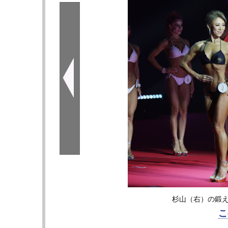
杉山（右）の鍛え
こ