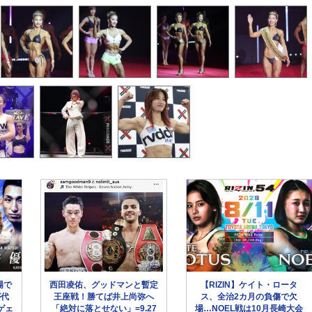
場で
西田凌佑、グッドマンと暫定
【RIZIN】ケイト・ロータ
が代
王座戦！勝てば井上尚弥へ
ス、全治2カ月の負傷で欠
ゲェ
「絶対に落とせない」=9.27
場…NOEL戦は10月長崎大会