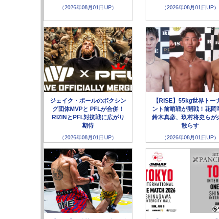
（2026年08月01日UP）
（2026年08月01日UP）
ジェイク・ポールのボクシン
【RISE】55kg世界トー
グ団体MVPと PFLが合併！
ント前哨戦が開戦！花岡
RIZINとPFL対抗戦に広がり
鈴木真彦、玖村将史らが
期待
散らす
（2026年08月01日UP）
（2026年08月01日UP）