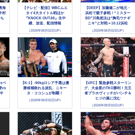
勇海
【テレビ・配信】WBCムエ
【DEEP】加藤健二が地元・
中村
タイ4大タイトル戦ほか
浜松で親子参戦！“ミスター
勝ち
『KNOCK OUT.66』生中
BD”川島悠汰は“胸毛ウナギ
継、放送、配信情報
ニキ”と対戦＝10.12浜松
（2026年08月02日UP）
（2026年08月02日UP）
sペ
【K-1】-90kgロシア予選は優
【UFC】緊急参戦スターリン
vs
勝候補敗れる波乱、ニキー
グ、大金星のTKO勝利！元王
生中
タ・ココシュが制覇！
者ブラホヴィッチがパンチ＆
ヒジの嵐に沈む
（2026年08月02日UP）
（2026年08月02日UP）