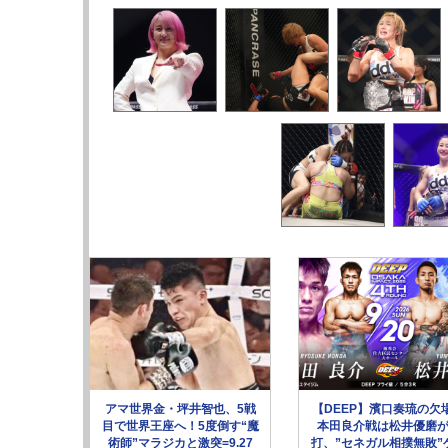
アマ世界金・坪井智也、5戦
【DEEP】濱口奏琉の欠
目で世界王座へ！5度倒す“魔
本田良介戦は松井優磨
術師”マラジカと激突=9.27
打、”セネガル相撲無敗”