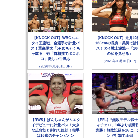
【KNOCK OUT】WBCムエ
【KNOCK OUT】辻井和
タイ王座戦、全選手が計量パ
168cmの長身・美脚で計
ス！重森陽太「5Rめちゃくち
ス！タイ戦士迎撃へ「10
ゃ蹴る」壱「首相撲でボコボ
の私を見せる」
コ」激しい舌戦も
（2026年08月01日UP）
（2026年08月01日UP）
【RWS】ぱんちゃんがムエタ
【PFL】“無敗モデル戦士
イデビューに計量パス！大き
ィチェバ、1年ぶり復帰
な広背筋と割れた腹筋！相手
完勝！無敗記録を16に、
は16歳のチャンピオン
ンド打撃で圧倒