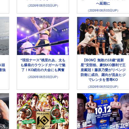
へ延期に
（2026年08月03日UP）
（2026年08月03日UP）
“現役ナース”桃里れあ、太も
【BOM】無敗の18歳“超新
８頭
も爆発のラウンドガールで魅
星”安部焰、豪快KO勝利で王
最強
了！KO続出の大会にも興奮
座戴冠！藤原乃愛がリベンジ
防衛に成功、羅向が流血ヒジ
（2026年08月03日UP）
でレンタを雪辱KO
（2026年08月02日UP）