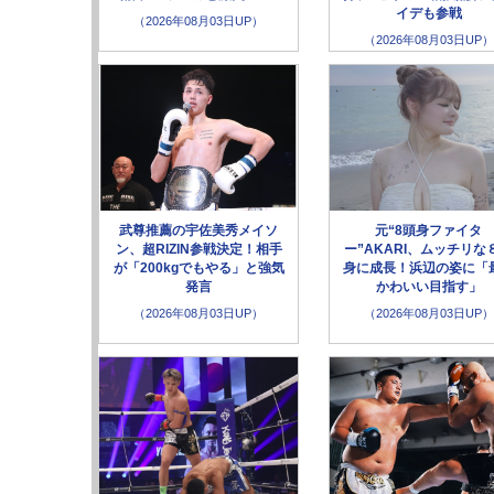
イデも参戦
（2026年08月03日UP）
（2026年08月03日UP）
武尊推薦の宇佐美秀メイソ
元“8頭身ファイタ
ン、超RIZIN参戦決定！相手
ー”AKARI、ムッチリな
が「200kgでもやる」と強気
身に成長！浜辺の姿に「
発言
かわいい目指す」
（2026年08月03日UP）
（2026年08月03日UP）