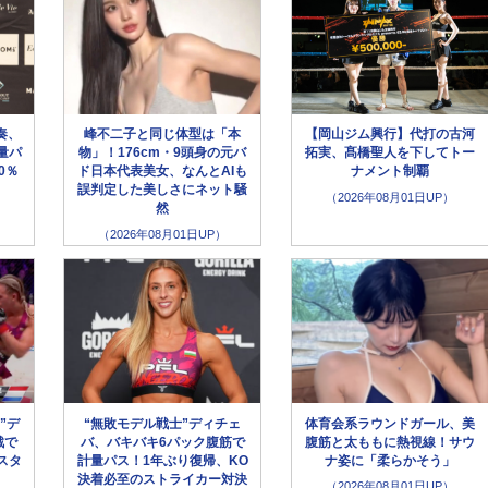
奏、
峰不二子と同じ体型は「本
【岡山ジム興行】代打の古河
量パ
物」！176cm・9頭身の元バ
拓実、髙橋聖人を下してトー
0％
ド日本代表美女、なんとAIも
ナメント制覇
誤判定した美しさにネット騒
（2026年08月01日UP）
然
（2026年08月01日UP）
”デ
“無敗モデル戦士”ディチェ
体育会系ラウンドガール、美
戦で
バ、バキバキ6パック腹筋で
腹筋と太ももに熱視線！サウ
スタ
計量パス！1年ぶり復帰、KO
ナ姿に「柔らかそう」
決着必至のストライカー対決
（2026年08月01日UP）