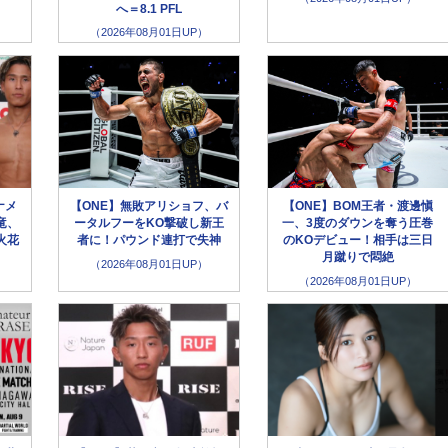
へ＝8.1 PFL
（2026年08月01日UP）
ナメ
【ONE】無敗アリショフ、バ
【ONE】BOM王者・渡邊愼
竜、
ータルフーをKO撃破し新王
一、3度のダウンを奪う圧巻
火花
者に！パウンド連打で失神
のKOデビュー！相手は三日
月蹴りで悶絶
（2026年08月01日UP）
（2026年08月01日UP）