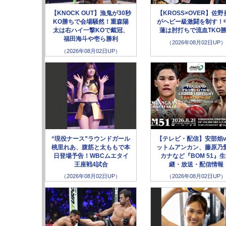
【KNOCK OUT】漁鬼が30秒
【KROSS×OVER】佐野
KO勝ちで会場騒然！重森陽
がヘビー級激闘を制す！
太は右ハイ一撃KOで戴冠、
蓮は肘打ちで流血TKO
福田海斗や壱ら勝利
（2026年08月02日UP）
（2026年08月02日UP）
“現役ナース”ラウンドガール
【テレビ・配信】安部焰v
桃里れあ、腹筋と太ももで本
ットムアンカン、藤原乃愛
日登場予告！WBCムエタイ
カナなど『BOM 51』
王座戦4試合
継・放送・配信情報
（2026年08月02日UP）
（2026年08月02日UP）