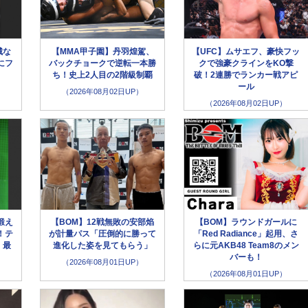
城な
【MMA甲子園】丹羽煌駕、
【UFC】ムサエフ、豪快フッ
にフ
バックチョークで逆転一本勝
クで強豪クラインをKO撃
」
ち！史上2人目の2階級制覇
破！2連勝でランカー戦アピ
ール
（2026年08月02日UP）
（2026年08月02日UP）
鍛え
【BOM】12戦無敗の安部焰
【BOM】ラウンドガールに
！テ
が計量パス「圧倒的に勝って
「Red Radiance」起用、さ
、最
進化した姿を見てもらう」
らに元AKB48 Team8のメン
バーも！
（2026年08月01日UP）
（2026年08月01日UP）