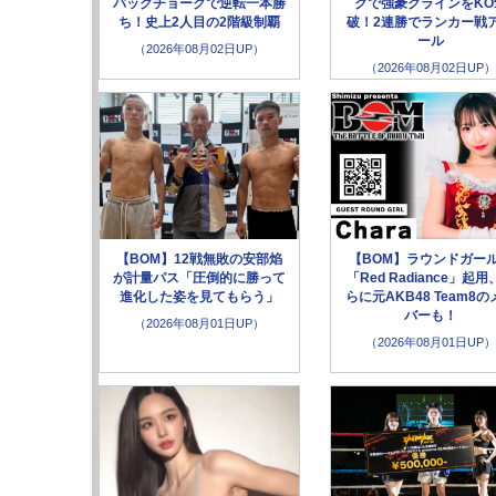
バックチョークで逆転一本勝
クで強豪クラインをKO
ち！史上2人目の2階級制覇
破！2連勝でランカー戦
ール
（2026年08月02日UP）
（2026年08月02日UP）
【BOM】12戦無敗の安部焰
【BOM】ラウンドガー
が計量パス「圧倒的に勝って
「Red Radiance」起用
進化した姿を見てもらう」
らに元AKB48 Team8の
バーも！
（2026年08月01日UP）
（2026年08月01日UP）