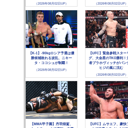
（2026年08月02日UP）
（2026年08月02日UP）
【K-1】-90kgロシア予選は優
【UFC】緊急参戦スター
勝候補敗れる波乱、ニキー
グ、大金星のTKO勝利！
タ・ココシュが制覇！
者ブラホヴィッチがパン
ヒジの嵐に沈む
（2026年08月02日UP）
（2026年08月02日UP）
【MMA甲子園】丹羽煌駕、
【UFC】ムサエフ、豪快