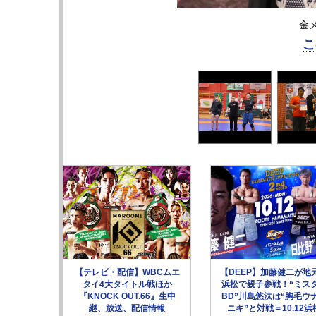
金
こ
【テレビ・配信】WBCムエ
【DEEP】加藤健二が地
タイ4大タイトル戦ほか
浜松で親子参戦！“ミス
『KNOCK OUT.66』生中
BD”川島悠汰は“胸毛ウ
継、放送、配信情報
ニキ”と対戦＝10.12浜