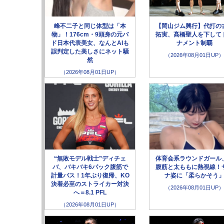
峰不二子と同じ体型は「本
【岡山ジム興行】代打の
物」！176cm・9頭身の元バ
拓実、髙橋聖人を下して
ド日本代表美女、なんとAIも
ナメント制覇
誤判定した美しさにネット騒
（2026年08月01日UP）
然
（2026年08月01日UP）
“無敗モデル戦士”ディチェ
体育会系ラウンドガール
バ、バキバキ6パック腹筋で
腹筋と太ももに熱視線！
計量パス！1年ぶり復帰、KO
ナ姿に「柔らかそう
決着必至のストライカー対決
（2026年08月01日UP）
へ＝8.1 PFL
（2026年08月01日UP）