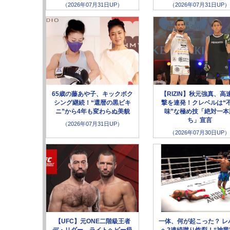
（2026年07月31日UP）
（2026年07月31日UP）
65歳の藤あや子、キックボク
【RIZIN】秋元強真、高
シング継続！“還暦の黒ビキ
撃を連発！クレベルは“
ニ”から4年も変わらぬ美貌
味”な極め技「絶対一本
ち」宣言
（2026年07月31日UP）
（2026年07月30日UP）
【UFC】元ONE二階級王者
一体、何が起こった？ レ
デ・リダー、ライトヘビー級
へ2連続蹴り炸裂！“神業