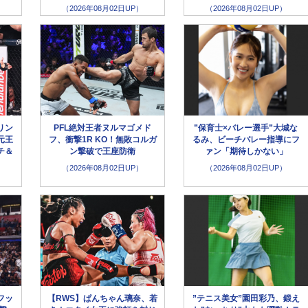
（2026年08月02日UP）
（2026年08月02日UP）
リン
PFL絶対王者ヌルマゴメド
”保育士×バレー選手”大城な
元王
フ、衝撃1R KO！無敗コルガ
るみ、ビーチバレー指導にフ
チ＆
ン撃破で王座防衛
ァン「期待しかない」
（2026年08月02日UP）
（2026年08月02日UP）
フッ
【RWS】ぱんちゃん璃奈、若
”テニス美女”園田彩乃、鍛え