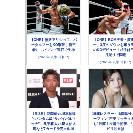
【ONE】無敗アリショフ、バ
【ONE】BOM王者・渡
ータルフーをKO撃破し新王
一、3度のダウンを奪う
者に！パウンド連打で失神
のKOデビュー！相手は
月蹴りで悶絶
（2026年08月01日UP）
（2026年08月01日UP）
【RISE】花岡竜vs堀本祐惺
19歳レスラー・山岡聖怜
らバンタム級“サバイバルマ
ーフィンで“美マッチョ
ッチ”、奥平将太vs麻火佑太
も”披露！左肩手術後、
郎など7カード決定＝9.19
ビリ効果は