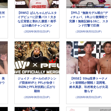
古河
【RWS】ぱんちゃんがムエタ
【PFL】“無敗モデル戦士”デ
トー
イデビューに計量パス！大き
ィチェバ、1年ぶり復帰戦で
な広背筋と割れた腹筋！相手
完勝！無敗記録を16に、スタ
は16歳のチャンピオン
ンド打撃で圧倒
（2026年08月01日UP）
（2026年08月01日UP）
、美
ジェイク・ポールのボクシン
【RISE】55kg世界トーナメ
サウ
グ団体MVPと PFLが合併！
ント前哨戦が開戦！花岡竜、
」
RIZINとPFL対抗戦に広がり
鈴木真彦、玖村将史らが火花
期待
散らす
（2026年08月01日UP）
（2026年08月01日UP）