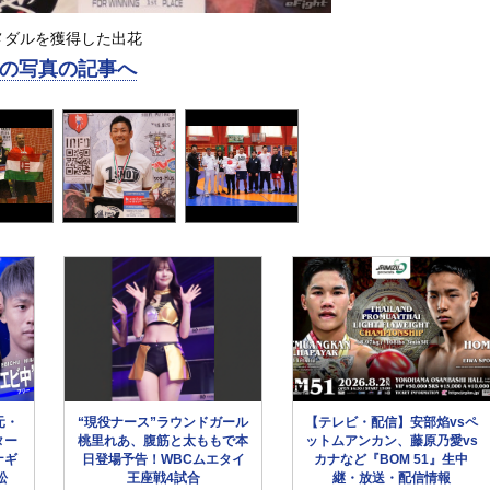
メダルを獲得した出花
の写真の記事へ
元・
“現役ナース”ラウンドガール
【テレビ・配信】安部焰vsペ
ター
桃里れあ、腹筋と太ももで本
ットムアンカン、藤原乃愛vs
ナギ
日登場予告！WBCムエタイ
カナなど『BOM 51』生中
松
王座戦4試合
継・放送・配信情報