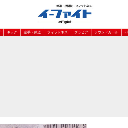
グ
キック
空手・武道
フィットネス
グラビア
ラウンドガール