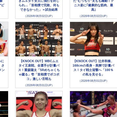
撃
きムエタイ女王に強打を封じ
た”むっちり”太もも躍動！テ
アピ
られ…「首相撲で完敗、何も
ニス姿に｢健康的な筋肉、最
できなかった」＝試合結果
高｣
（2026年08月02日UP）
（2026年08月02日UP）
ルに
【KNOCK OUT】WBCムエ
【KNOCK OUT】辻井和奏、
、さ
タイ王座戦、全選手が計量パ
168cmの長身・美脚で計量パ
メン
ス！重森陽太「5Rめちゃくち
ス！タイ戦士迎撃へ「100％
ゃ蹴る」壱「首相撲でボコボ
の私を見せる」
コ」激しい舌戦も
（2026年08月01日UP）
（2026年08月01日UP）