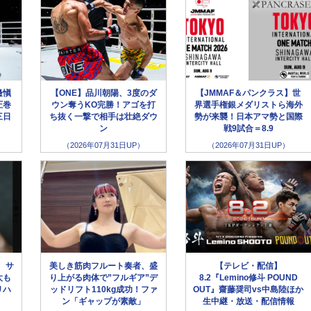
邊愼
【ONE】品川朝陽、3度のダ
【JMMAF＆パンクラス】世
圧巻
ウン奪うKO完勝！アゴを打
界選手権銀メダリストら海外
三日
ち抜く一撃で相手は壮絶ダウ
勢が来襲！日本アマ勢と国際
ン
戦9試合＝8.9
（2026年07月31日UP）
（2026年07月31日UP）
、サ
美しき筋肉フルート奏者、盛
【テレビ・配信】
太も
り上がる肉体で”フルギア”デ
8.2『Lemino修斗 POUND
リハ
ッドリフト110kg成功！ファ
OUT』齋藤奨司vs中島陸ほか
ン「ギャップが素敵」
生中継・放送・配信情報