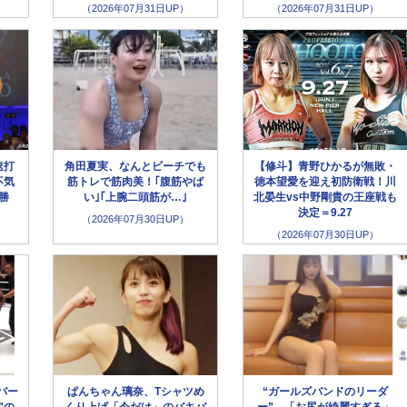
（2026年07月31日UP）
（2026年07月31日UP）
速打
角田夏実、なんとビーチでも
【修斗】青野ひかるが無敗・
不気
筋トレで筋肉美！｢腹筋やば
徳本望愛を迎え初防衛戦！川
勝
い｣｢上腕二頭筋が…｣
北晏生vs中野剛貴の王座戦も
決定＝9.27
（2026年07月30日UP）
（2026年07月30日UP）
バー
ぱんちゃん璃奈、Tシャツめ
“ガールズバンドのリーダ
”の
くり上げ「今だけ」のバキバ
ー”、「お尻が綺麗すぎる」