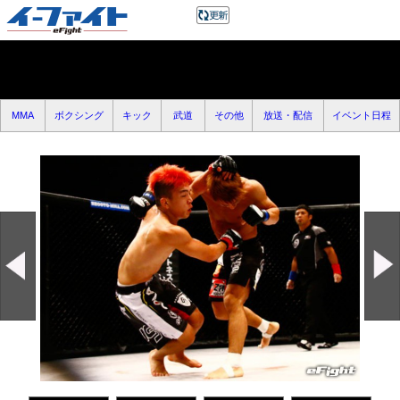
MMA
ボクシング
キック
武道
その他
放送・配信
イベント日程