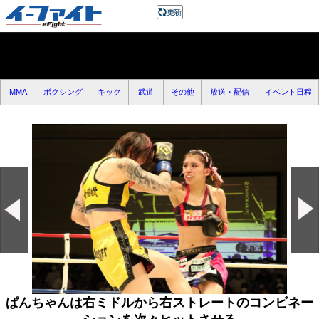
MMA
ボクシング
キック
武道
その他
放送・配信
イベント日程
ぱんちゃんは右ミドルから右ストレートのコンビネー