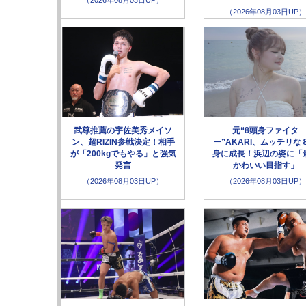
（2026年08月03日UP）
（2026年08月03日UP）
武尊推薦の宇佐美秀メイソ
元“8頭身ファイタ
ン、超RIZIN参戦決定！相手
ー”AKARI、ムッチリな
が「200kgでもやる」と強気
身に成長！浜辺の姿に「
発言
かわいい目指す」
（2026年08月03日UP）
（2026年08月03日UP）