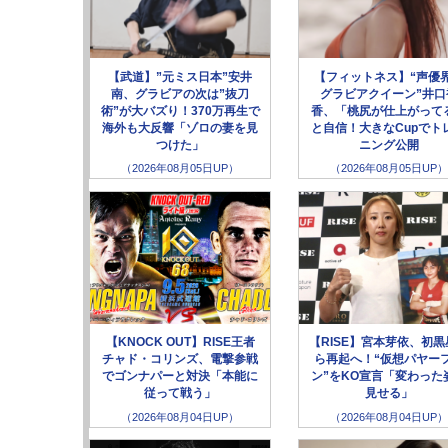
【武道】”元ミス日本”安井
【フィットネス】“声優
南、グラビアの次は”抜刀
グラビアクイーン”井口
術”が大バズり！370万再生で
香、「桃尻が仕上がって
海外も大反響「ゾロの妻を見
と自信！大きなCupでト
つけた」
ニング公開
（2026年08月05日UP）
（2026年08月05日UP）
【KNOCK OUT】RISE王者
【RISE】宮本芽依、初黒
チャド・コリンズ、電撃参戦
ら再起へ！“仮想パヤー
でゴンナパーと対決「本能に
ン”をKO宣言「変わった
従って戦う」
見せる」
（2026年08月04日UP）
（2026年08月04日UP）