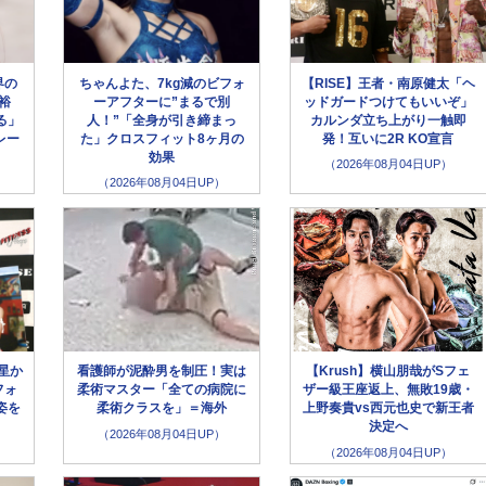
界の
ちゃんよた、7kg減のビフォ
【RISE】王者・南原健太「ヘ
裕
ーアフターに”まるで別
ッドガードつけてもいいぞ」
る」
人！”「全身が引き締まっ
カルンダ立ち上がり一触即
レー
た」クロスフィット8ヶ月の
発！互いに2R KO宣言
効果
（2026年08月04日UP）
（2026年08月04日UP）
星か
看護師が泥酔男を制圧！実は
【Krush】横山朋哉がSフェ
フォ
柔術マスター「全ての病院に
ザー級王座返上、無敗19歳・
姿を
柔術クラスを」＝海外
上野奏貴vs西元也史で新王者
決定へ
（2026年08月04日UP）
（2026年08月04日UP）