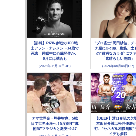
【訃報】RIZIN参戦のUFC戦
”プロ雀士”岡田紗佳、チ
士アラン・ナシメント34歳で
ナ服にG-cup、腹筋、太
死去 睡眠中に心臓発作か、
の”役満なカラダ”にフ
6月には試合も
「素晴らしい筋肉」
（2026年08月04日UP）
（2026年08月04日UP）
アマ世界金・坪井智也、5戦
【DEEP】濱口奏琉の欠
目で世界王座へ！5度倒す“魔
本田良介戦は松井優磨
術師”マラジカと激突=9.27
打、”セネガル相撲無敗”
イデも参戦