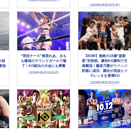
（2026年08月03日UP）
（2026年08月03日UP）
“現役ナース”桃里れあ、太も
【BOM】無敗の18歳“超新
８頭
も爆発のラウンドガールで魅
星”安部焰、豪快KO勝利で王
最強
了！KO続出の大会にも興奮
座戴冠！藤原乃愛がリベンジ
防衛に成功、羅向が流血ヒジ
（2026年08月03日UP）
でレンタを雪辱KO
（2026年08月02日UP）