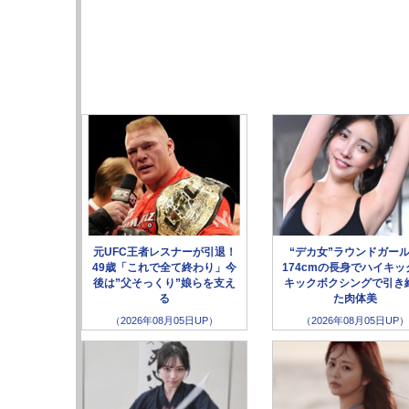
元UFC王者レスナーが引退！
“デカ女”ラウンドガー
49歳「これで全て終わり」今
174cmの長身でハイキッ
後は”父そっくり”娘らを支え
キックボクシングで引き
る
た肉体美
（2026年08月05日UP）
（2026年08月05日UP）