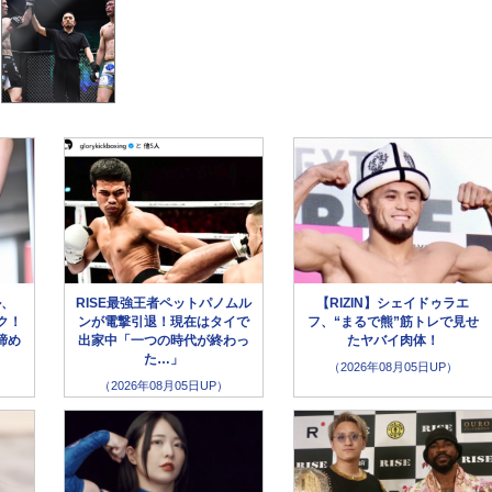
ル、
RISE最強王者ペットパノムル
【RIZIN】シェイドゥラエ
ク！
ンが電撃引退！現在はタイで
フ、“まるで熊”筋トレで見せ
締め
出家中「一つの時代が終わっ
たヤバイ肉体！
た…」
（2026年08月05日UP）
（2026年08月05日UP）