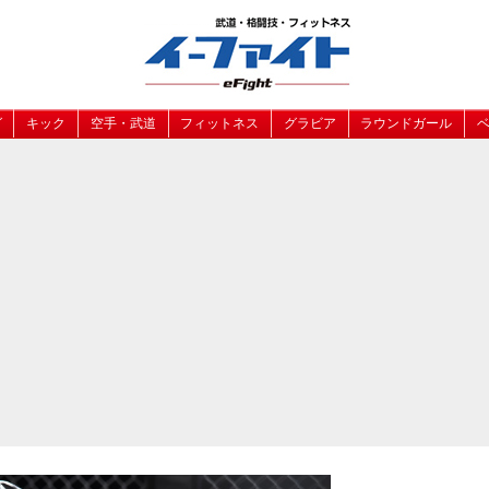
グ
キック
空手・武道
フィットネス
グラビア
ラウンドガール