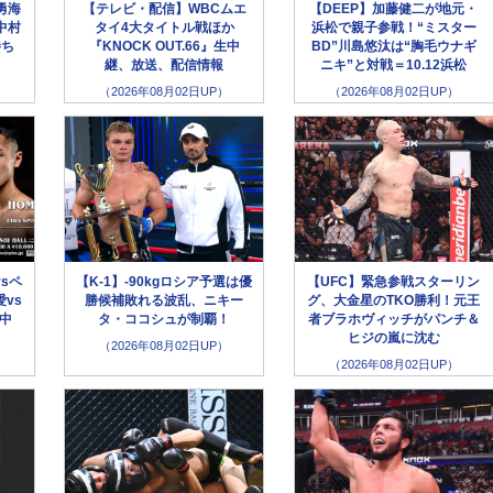
勇海
【テレビ・配信】WBCムエ
【DEEP】加藤健二が地元・
中村
タイ4大タイトル戦ほか
浜松で親子参戦！“ミスター
勝ち
『KNOCK OUT.66』生中
BD”川島悠汰は“胸毛ウナギ
継、放送、配信情報
ニキ”と対戦＝10.12浜松
（2026年08月02日UP）
（2026年08月02日UP）
sペ
【K-1】-90kgロシア予選は優
【UFC】緊急参戦スターリン
vs
勝候補敗れる波乱、ニキー
グ、大金星のTKO勝利！元王
生中
タ・ココシュが制覇！
者ブラホヴィッチがパンチ＆
ヒジの嵐に沈む
（2026年08月02日UP）
（2026年08月02日UP）