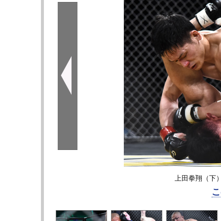
上田拳翔（下
こ