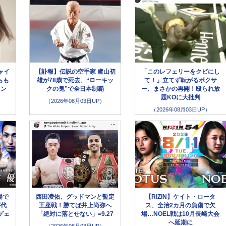
ャイ
【訃報】伝説の空手家 盧山初
「このレフェリーをクビにし
もも
雄が78歳で死去、“ローキッ
て！」立てず転がるボクサ
ァン
クの鬼”で全日本制覇
ー、まさかの再開！殴られ放
題KOに大批判
（2026年08月03日UP）
（2026年08月03日UP）
場で
西田凌佑、グッドマンと暫定
【RIZIN】ケイト・ロータ
が代
王座戦！勝てば井上尚弥へ
ス、全治2カ月の負傷で欠
ゲェ
「絶対に落とせない」=9.27
場…NOEL戦は10月長崎大会
へ延期に