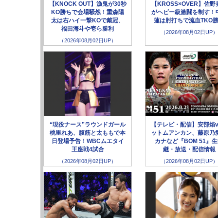
【KNOCK OUT】漁鬼が30秒
【KROSS×OVER】佐野
KO勝ちで会場騒然！重森陽
がヘビー級激闘を制す！
太は右ハイ一撃KOで戴冠、
蓮は肘打ちで流血TKO
福田海斗や壱ら勝利
（2026年08月02日UP）
（2026年08月02日UP）
“現役ナース”ラウンドガール
【テレビ・配信】安部焰v
桃里れあ、腹筋と太ももで本
ットムアンカン、藤原乃愛
日登場予告！WBCムエタイ
カナなど『BOM 51』
王座戦4試合
継・放送・配信情報
（2026年08月02日UP）
（2026年08月02日UP）