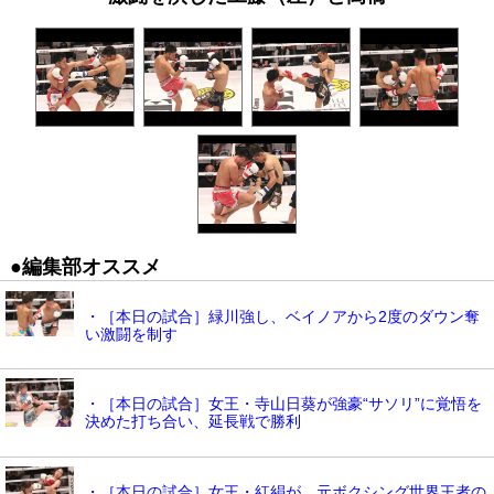
●編集部オススメ
・［本日の試合］緑川強し、ベイノアから2度のダウン奪
い激闘を制す
・［本日の試合］女王・寺山日葵が強豪“サソリ”に覚悟を
決めた打ち合い、延長戦で勝利
・［本日の試合］女王・紅絹が、元ボクシング世界王者の