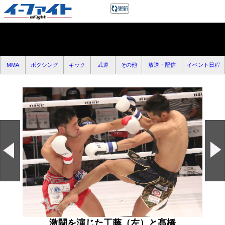
MMA
ボクシング
キック
武道
その他
放送・配信
イベント日程
激闘を演じた工藤（左）と髙橋