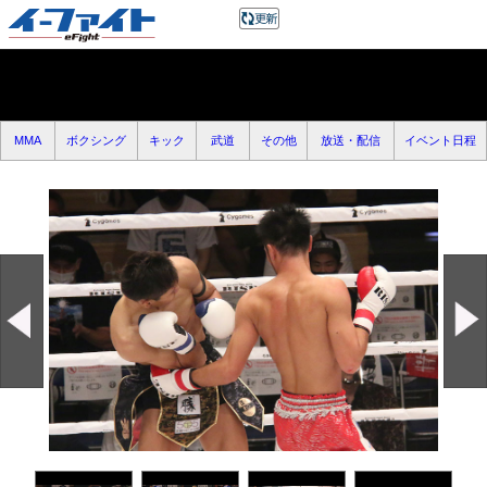
MMA
ボクシング
キック
武道
その他
放送・配信
イベント日程