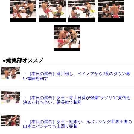
●編集部オススメ
・［本日の試合］緑川強し、ベイノアから2度のダウン奪
い激闘を制す
・［本日の試合］女王・寺山日葵が強豪“サソリ”に覚悟を
決めた打ち合い、延長戦で勝利
・［本日の試合］女王・紅絹が、元ボクシング世界王者の
山本にパンチでも上回り完勝