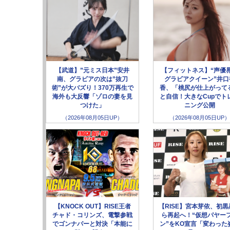
【武道】”元ミス日本”安井
【フィットネス】“声優
南、グラビアの次は”抜刀
グラビアクイーン”井口
術”が大バズり！370万再生で
香、「桃尻が仕上がって
海外も大反響「ゾロの妻を見
と自信！大きなCupでト
つけた」
ニング公開
（2026年08月05日UP）
（2026年08月05日UP）
【KNOCK OUT】RISE王者
【RISE】宮本芽依、初黒
チャド・コリンズ、電撃参戦
ら再起へ！“仮想パヤー
でゴンナパーと対決「本能に
ン”をKO宣言「変わった