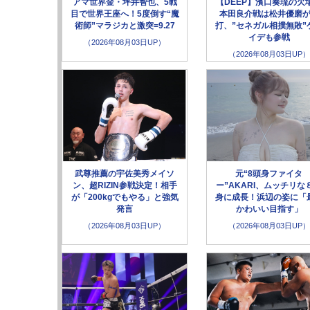
アマ世界金・坪井智也、5戦
【DEEP】濱口奏琉の欠
目で世界王座へ！5度倒す“魔
本田良介戦は松井優磨
術師”マラジカと激突=9.27
打、”セネガル相撲無敗”
イデも参戦
（2026年08月03日UP）
（2026年08月03日UP）
武尊推薦の宇佐美秀メイソ
元“8頭身ファイタ
ン、超RIZIN参戦決定！相手
ー”AKARI、ムッチリな
が「200kgでもやる」と強気
身に成長！浜辺の姿に「
発言
かわいい目指す」
（2026年08月03日UP）
（2026年08月03日UP）