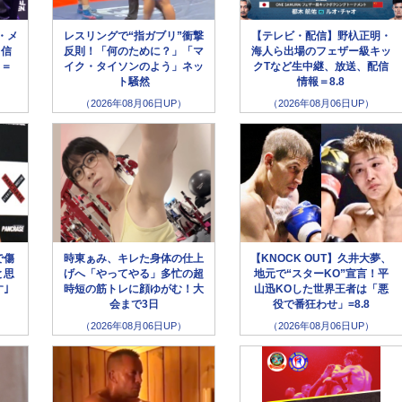
・メ
レスリングで“指ガブリ”衝撃
【テレビ・配信】野杁正明・
自信
反則！「何のために？」「マ
海人ら出場のフェザー級キッ
」＝
イク・タイソンのよう」ネッ
クTなど生中継、放送、配信
ト騒然
情報＝8.8
（2026年08月06日UP）
（2026年08月06日UP）
で傷
時東ぁみ、キレた身体の仕上
【KNOCK OUT】久井大夢、
と思
げへ「やってやる」多忙の超
地元で“スターKO”宣言！平
｣
時短の筋トレに顔ゆがむ！大
山迅KOした世界王者は「悪
会まで3日
役で番狂わせ」=8.8
（2026年08月06日UP）
（2026年08月06日UP）