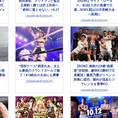
場で
西田凌佑、グッドマンと暫定
【RIZIN】ケイト・ロータ
が代
王座戦！勝てば井上尚弥へ
ス、全治2カ月の負傷で欠
ゲェ
「絶対に落とせない」=9.27
場…NOEL戦は10月長崎大会
へ延期に
（2026年08月03日UP）
（2026年08月03日UP）
“現役ナース”桃里れあ、太も
【BOM】無敗の18歳“超新
８頭
も爆発のラウンドガールで魅
星”安部焰、豪快KO勝利で王
最強
了！KO続出の大会にも興奮
座戴冠！藤原乃愛がリベンジ
防衛に成功、羅向が流血ヒジ
（2026年08月03日UP）
でレンタを雪辱KO
（2026年08月02日UP）