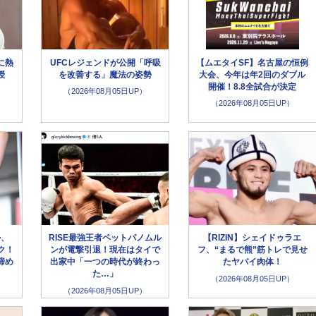
に熱
UFCレジェンドが公開「呼吸
【ムエタイSF】名古屋の恒例
授
を改善する」魔法の姿勢
大会、今年は年2回のダブル
開催！8.8全試合が決定
（2026年08月05日UP）
（2026年08月05日UP）
ル、
RISE最強王者ペットパノムル
【RIZIN】シェイドゥラエ
ク！
ンが電撃引退！現在はタイで
フ、“まるで熊”筋トレで見せ
締め
出家中「一つの時代が終わっ
たヤバイ肉体！
た…」
（2026年08月05日UP）
（2026年08月05日UP）