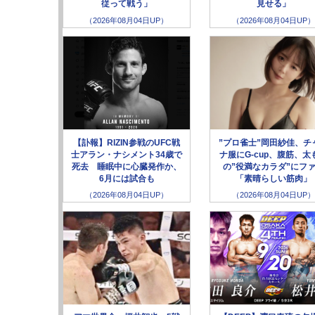
従って戦う」
見せる」
（2026年08月04日UP）
（2026年08月04日UP）
【訃報】RIZIN参戦のUFC戦
”プロ雀士”岡田紗佳、チ
士アラン・ナシメント34歳で
ナ服にG-cup、腹筋、太
死去 睡眠中に心臓発作か、
の”役満なカラダ”にフ
6月には試合も
「素晴らしい筋肉」
（2026年08月04日UP）
（2026年08月04日UP）