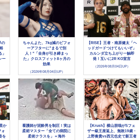
界の
ちゃんよた、7kg減のビフォ
【RISE】王者・南原健太「ヘ
裕
ーアフターに”まるで別
ッドガードつけてもいいぞ」
る」
人！”「全身が引き締まっ
カルンダ立ち上がり一触即
レー
た」クロスフィット8ヶ月の
発！互いに2R KO宣言
効果
（2026年08月04日UP）
（2026年08月04日UP）
星か
看護師が泥酔男を制圧！実は
【Krush】横山朋哉がSフェ
フォ
柔術マスター「全ての病院に
ザー級王座返上、無敗19歳・
姿を
柔術クラスを」＝海外
上野奏貴vs西元也史で新王者