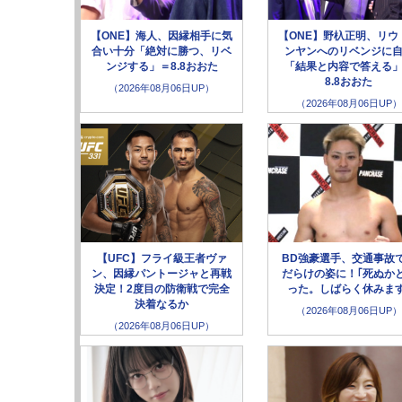
【ONE】海人、因縁相手に気
【ONE】野杁正明、リウ
合い十分「絶対に勝つ、リベ
ンヤンへのリベンジに
ンジする」＝8.8おおた
「結果と内容で答える
8.8おおた
（2026年08月06日UP）
（2026年08月06日UP）
【UFC】フライ級王者ヴァ
BD強豪選手、交通事故
ン、因縁パントージャと再戦
だらけの姿に！｢死ぬか
決定！2度目の防衛戦で完全
った。しばらく休みます
決着なるか
（2026年08月06日UP）
（2026年08月06日UP）