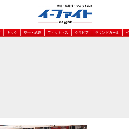
グ
キック
空手・武道
フィットネス
グラビア
ラウンドガール