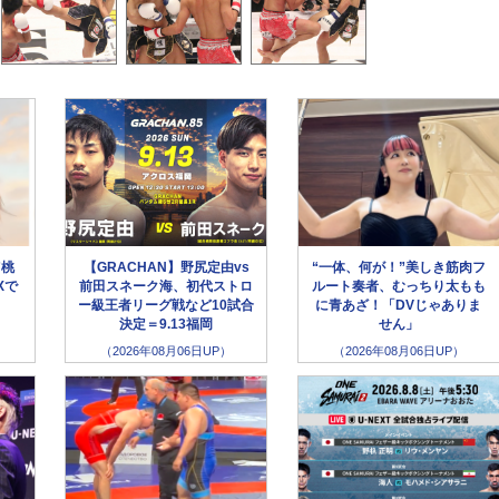
”桃
【GRACHAN】野尻定由vs
“一体、何が！”美しき筋肉フ
Xで
前田スネーク海、初代ストロ
ルート奏者、むっちり太もも
ー級王者リーグ戦など10試合
に青あざ！「DVじゃありま
決定＝9.13福岡
せん」
（2026年08月06日UP）
（2026年08月06日UP）