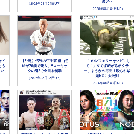
決定へ
（2026年08月04日UP）
（2026年08月04日UP）
ャイ
【訃報】伝説の空手家 盧山初
「このレフェリーをクビにし
もも
雄が78歳で死去、“ローキッ
て！」立てず転がるボクサ
ァン
クの鬼”で全日本制覇
ー、まさかの再開！殴られ放
題KOに大批判
（2026年08月03日UP）
（2026年08月03日UP）