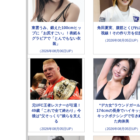
東雲うみ、鍛えた100cmヒッ
角田夏実、腹筋とくびれ
プに「お尻すごい」！表紙＆
視線！その作り方を伝
グラビアで「とんでもない衣
（2026年08月05日UP）
装」
（2026年08月06日UP）
元UFC王者レスナーが引退！
“デカ女”ラウンドガー
49歳「これで全て終わり」今
174cmの長身でハイキッ
後は”父そっくり”娘らを支え
キックボクシングで引き
る
た肉体美
（2026年08月05日UP）
（2026年08月05日UP）