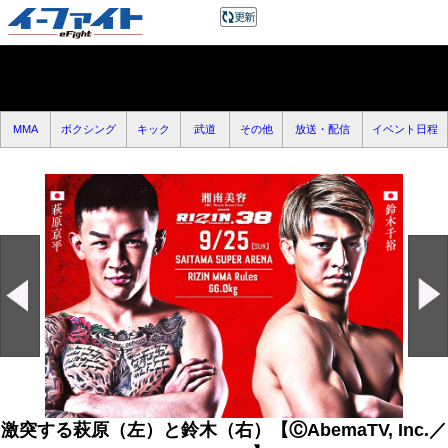
MMA
ボクシング
キック
武道
その他
放送・配信
イベント日程
激突する萩原（左）と鈴木（右）【ⒸAbemaTV, Inc.／