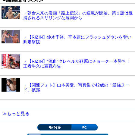
・朝倉未来の漫画「路上伝説」の連載が開始、第１話は逮
捕されるスリリングな展開から
・【RIZIN】鈴木千裕、平本蓮にフラッシュダウンを奪い
判定撃破
・【RIZIN】“流血”クレベルが萩原にチョーク一本勝ち！
王者牛久に宣戦布告
・【関連フォト】山本美憂、写真集で42歳の「最強ヌー
ド」披露
≫もっと見る
モバイル
PC