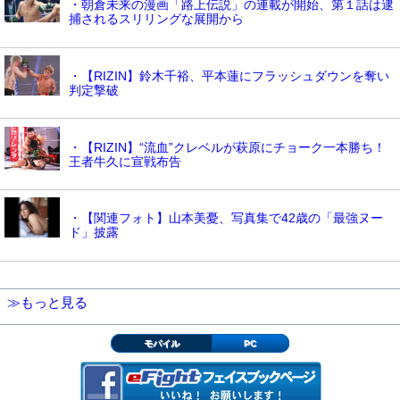
・朝倉未来の漫画「路上伝説」の連載が開始、第１話は逮
捕されるスリリングな展開から
・【RIZIN】鈴木千裕、平本蓮にフラッシュダウンを奪い
判定撃破
・【RIZIN】“流血”クレベルが萩原にチョーク一本勝ち！
王者牛久に宣戦布告
・【関連フォト】山本美憂、写真集で42歳の「最強ヌー
ド」披露
≫もっと見る
モバイル
PC