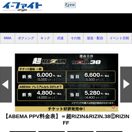
MMA
ボクシング
キック
武道
その他
放送・配信
イベント日程
【ABEMA PPV料金表】＝超RIZIN&RIZIN.38ⒸRIZIN
FF