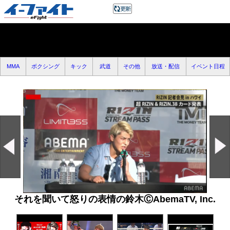
MMA
ボクシング
キック
武道
その他
放送・配信
イベント日程
それを聞いて怒りの表情の鈴木ⒸAbemaTV, Inc.