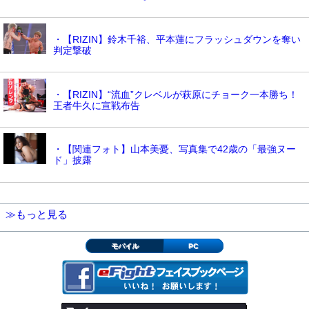
・【RIZIN】鈴木千裕、平本蓮にフラッシュダウンを奪い
判定撃破
・【RIZIN】“流血”クレベルが萩原にチョーク一本勝ち！
王者牛久に宣戦布告
・【関連フォト】山本美憂、写真集で42歳の「最強ヌー
ド」披露
≫もっと見る
モバイル
PC