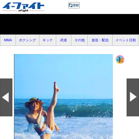
MMA
ボクシング
キック
武道
その他
放送・配信
イベント日程