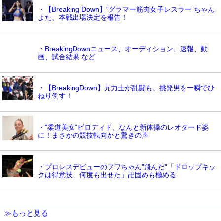
・【Breaking Down】“グラマー筋肉女子レスラー”ちゃん
よた、本戦出場決定を報告！
・BreakingDownニュース、オーディション、速報、動
画、試合結果 など
・【BreakingDown】元力士が乱闘も、挑発男を一瞬でひ
ねり倒す！
・”柔道美女”ビロディド、なんと新体操のレオタード姿
に！まさかの競技転向かと驚きの声
・プロレスデビューのフワちゃん”飛んだ”「ドロップキッ
クは得意技、何度も出せた」卍固めも極める
≫もっと見る