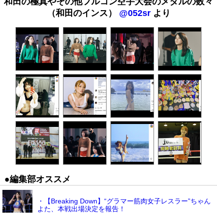
和田の極真やその他フルコン空手大会のメダルの数々
（和田のインス）
@052sr
より
●編集部オススメ
・【Breaking Down】“グラマー筋肉女子レスラー”ちゃん
よた、本戦出場決定を報告！