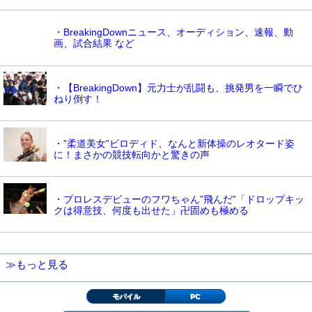
・BreakingDownニュース、オーディション、速報、動
画、試合結果 など
・【BreakingDown】元力士が乱闘も、挑発男を一瞬でひ
ねり倒す！
・”柔道美女”ビロディド、なんと新体操のレオタード姿
に！まさかの競技転向かと驚きの声
・プロレスデビューのフワちゃん”飛んだ”「ドロップキッ
クは得意技、何度も出せた」卍固めも極める
≫もっと見る
モバイル
PC