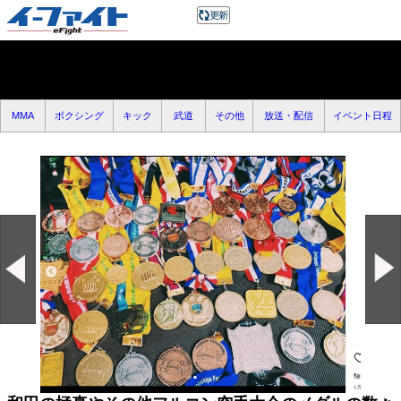
MMA
ボクシング
キック
武道
その他
放送・配信
イベント日程