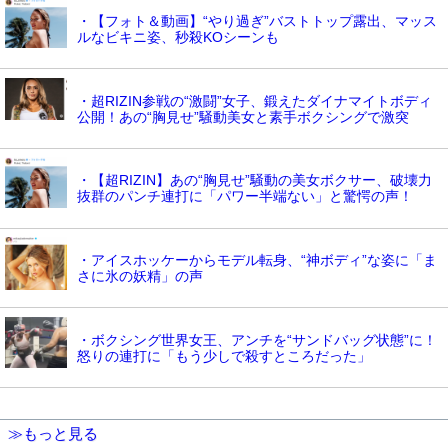
・【フォト＆動画】“やり過ぎ”バストトップ露出、マッス
ルなビキニ姿、秒殺KOシーンも
・超RIZIN参戦の“激闘”女子、鍛えたダイナマイトボディ
公開！あの“胸見せ”騒動美女と素手ボクシングで激突
・【超RIZIN】あの“胸見せ”騒動の美女ボクサー、破壊力
抜群のパンチ連打に「パワー半端ない」と驚愕の声！
・アイスホッケーからモデル転身、“神ボディ”な姿に「ま
さに氷の妖精」の声
・ボクシング世界女王、アンチを“サンドバッグ状態”に！
怒りの連打に「もう少しで殺すところだった」
≫もっと見る