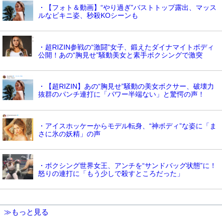
・【フォト＆動画】“やり過ぎ”バストトップ露出、マッス
ルなビキニ姿、秒殺KOシーンも
・超RIZIN参戦の“激闘”女子、鍛えたダイナマイトボディ
公開！あの“胸見せ”騒動美女と素手ボクシングで激突
・【超RIZIN】あの“胸見せ”騒動の美女ボクサー、破壊力
抜群のパンチ連打に「パワー半端ない」と驚愕の声！
・アイスホッケーからモデル転身、“神ボディ”な姿に「ま
さに氷の妖精」の声
・ボクシング世界女王、アンチを“サンドバッグ状態”に！
怒りの連打に「もう少しで殺すところだった」
≫もっと見る