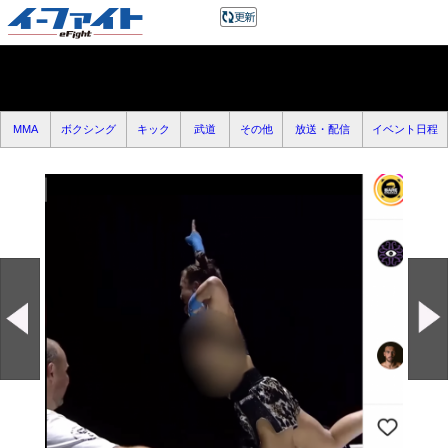
MMA
ボクシング
キック
武道
その他
放送・配信
イベント日程