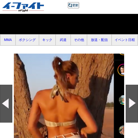
MMA
ボクシング
キック
武道
その他
放送・配信
イベント日程