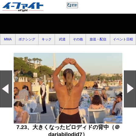
MMA
ボクシング
キック
武道
その他
放送・配信
イベント日程
7.23、大きくなったビロディドの背中（＠
dariabilodid7）