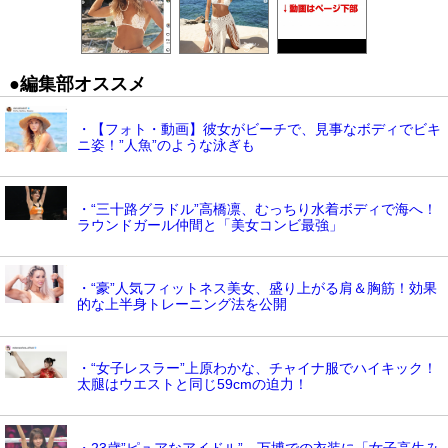
●編集部オススメ
・【フォト・動画】彼女がビーチで、見事なボディでビキ
ニ姿！”人魚”のような泳ぎも
・“三十路グラドル”高橋凛、むっちり水着ボディで海へ！
ラウンドガール仲間と「美女コンビ最強」
・“豪”人気フィットネス美女、盛り上がる肩＆胸筋！効果
的な上半身トレーニング法を公開
・“女子レスラー”上原わかな、チャイナ服でハイキック！
太腿はウエストと同じ59cmの迫力！
・23歳”ピュアなアイドル”、万博での衣装に「女子高生み