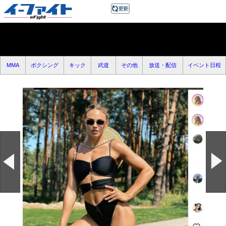
MMA
ボクシング
キック
武道
その他
放送・配信
イベント日程