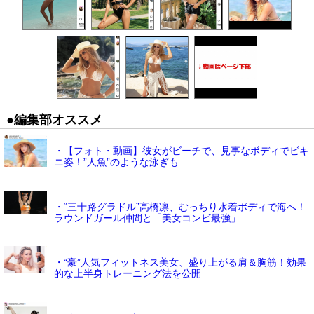
●編集部オススメ
・【フォト・動画】彼女がビーチで、見事なボディでビキ
ニ姿！”人魚”のような泳ぎも
・“三十路グラドル”高橋凛、むっちり水着ボディで海へ！
ラウンドガール仲間と「美女コンビ最強」
・“豪”人気フィットネス美女、盛り上がる肩＆胸筋！効果
的な上半身トレーニング法を公開