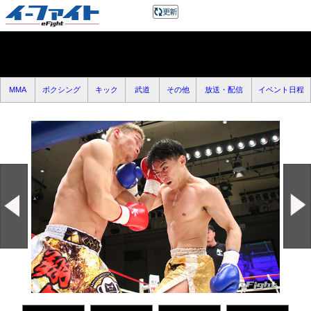
MMA
ボクシング
キック
武道
その他
放送・配信
イベント日程