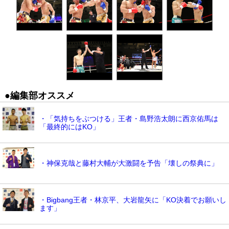
●編集部オススメ
・「気持ちをぶつける」王者・島野浩太朗に西京佑馬は
「最終的にはKO」
・神保克哉と藤村大輔が大激闘を予告「壊しの祭典に」
・Bigbang王者・林京平、大岩龍矢に「KO決着でお願いし
ます」