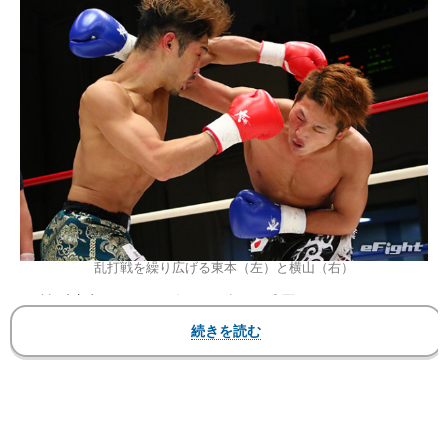
乱打戦を繰り広げる東本（左）と横山（右）
▼第5試合 ライト級 3分3R延長1R
●東本央貴（K-1 GYM SAGAMI-ONO KREST）
KO 3R 1分03秒 ※右ストレート
〇横山 巧（リーブルロア）
1R、東本はサウスポー。