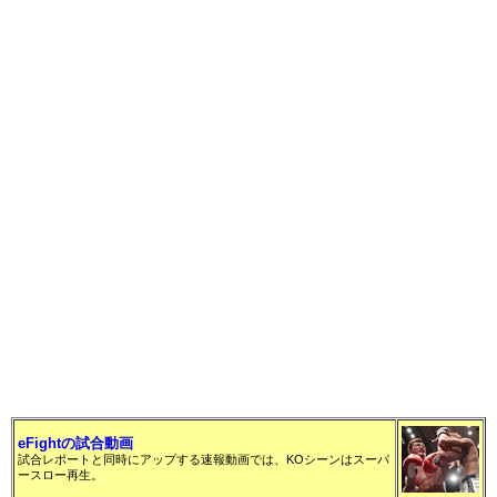
序盤は横山が右ローを放つ
と、東本が左ミドルを返し
ていく展開。中盤、横山の
ローで東本がバランスを崩
して倒れ、これがダウンとなった。ダメージは無
い様子で、東本は左ミドルから左のパンチを繰り
出す。
eFightの試合動画
試合レポートと同時にアップする速報動画では、KOシーンはスーパ
ースロー再生。