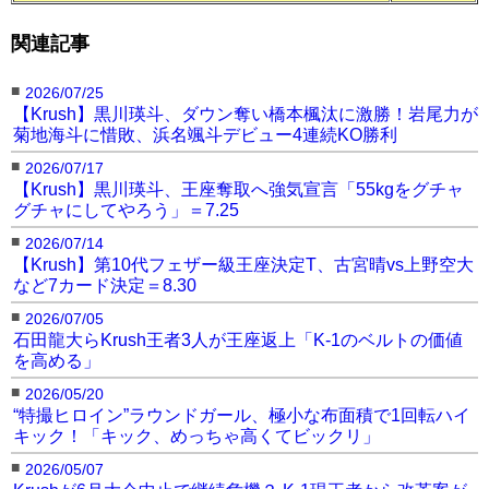
関連記事
■
2026/07/25
【Krush】黒川瑛斗、ダウン奪い橋本楓汰に激勝！岩尾力が
菊地海斗に惜敗、浜名颯斗デビュー4連続KO勝利
■
2026/07/17
【Krush】黒川瑛斗、王座奪取へ強気宣言「55kgをグチャ
グチャにしてやろう」＝7.25
■
2026/07/14
【Krush】第10代フェザー級王座決定T、古宮晴vs上野空大
など7カード決定＝8.30
■
2026/07/05
石田龍大らKrush王者3人が王座返上「K-1のベルトの価値
を高める」
■
2026/05/20
“特撮ヒロイン”ラウンドガール、極小な布面積で1回転ハイ
キック！「キック、めっちゃ高くてビックリ」
■
2026/05/07