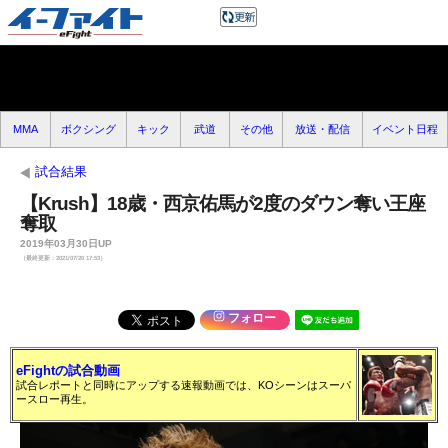
MMA
ボクシング
キック
武道
その他
放送・配信
イベント日程
試合結果
【Krush】18歳・西京佑馬が2度のダウン奪い王座
奪取
2019年03月30日UP
（最終更新：2021/07/20 17:53）
フォロー
eFightの試合動画
試合レポートと同時にアップする速報動画では、KOシーンはスーパ
ースロー再生。