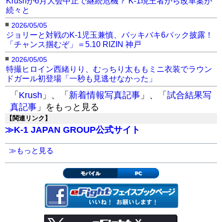
Krushが6月大会中止で継続危機？ K-1現王者から改革案が
続々と
■
2026/05/05
ジョリーと対戦のK-1児玉兼慎、バッキバキ6パック披露！
「チャンス掴むぞ」＝5.10 RIZIN 神戸
■
2026/05/05
特撮ヒロイン西緒りり、むっちり太ももミニ衣装でラウン
ドガール初登場「一秒も見逃せなかった」
「
Krush
」、「
新着情報写真記事
」、「
試合結果写
真記事
」をもっと見る
【関連リンク】
≫K-1 JAPAN GROUP公式サイト
≫もっと見る
モバイル
PC