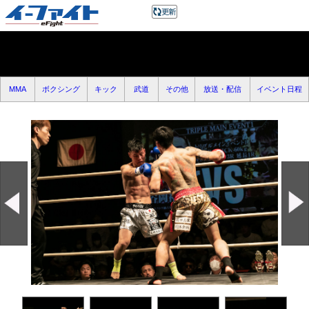
MMA
ボクシング
キック
武道
その他
放送・配信
イベント日程