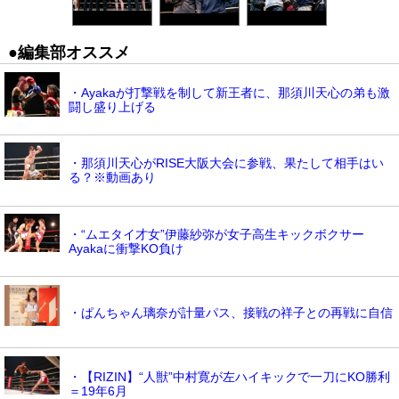
●編集部オススメ
・Ayakaが打撃戦を制して新王者に、那須川天心の弟も激
闘し盛り上げる
・那須川天心がRISE大阪大会に参戦、果たして相手はい
る？※動画あり
・“ムエタイ才女”伊藤紗弥が女子高生キックボクサー
Ayakaに衝撃KO負け
・ぱんちゃん璃奈が計量パス、接戦の祥子との再戦に自信
・【RIZIN】“人獣”中村寛が左ハイキックで一刀にKO勝利
＝19年6月