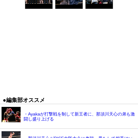
●編集部オススメ
・Ayakaが打撃戦を制して新王者に、那須川天心の弟も激
闘し盛り上げる
・那須川天心がRISE大阪大会に参戦、果たして相手はい
る？※動画あり
・“ムエタイ才女”伊藤紗弥が女子高生キックボクサー
Ayakaに衝撃KO負け
・ぱんちゃん璃奈が計量パス、接戦の祥子との再戦に自信
・【RIZIN】“人獣”中村寛が左ハイキックで一刀にKO勝利
＝19年6月