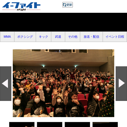
MMA
ボクシング
キック
武道
その他
放送・配信
イベント日程